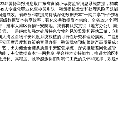
2345赞扬举报消息取广东省食物小做坊监管消息系统数据，构
49人专业化职业化查抄员步队，鞭策提拔发觉和处理风险问题
成效。省政务和数据局持续深化数据资本“一网共享”平台扶植，支
跨层级数据资本共享效率，强化公共数据资本供给。全省1954个湾
管，建牢大湾区食物平安防地。我省将认实贯彻《地方办公厅 国
监管。一是继续加强对处所特色食物的风险监测和评估工做，立
澳大湾区食物平安尺度系统扶植的可行性研究和理论摸索。二是
平安国度尺度和政策的宣贯办事，鞭策我省预制菜财产高质量成
手艺，出力健全全链条质量平安监管系统，深切推进差同化监管
功能，夯实数据资本“一网共享”平台根本支持能力，推进大湾区
量成长、高程度。诚挚感激你们对我们工做的关怀和支撑，欢送