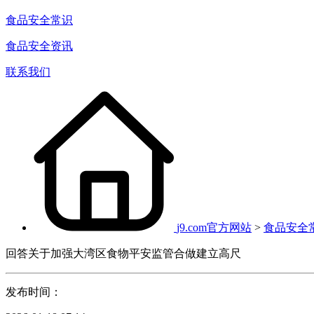
食品安全常识
食品安全资讯
联系我们
j9.com官方网站
>
食品安全
回答关于加强大湾区食物平安监管合做建立高尺
发布时间：