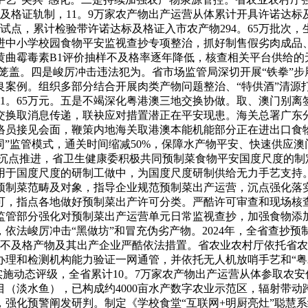
格证轨制，11。9万家农产物出产运营从体累计开具许诺达标及格证
溯试点，累计检验带许诺达标及格证入市农产物294。65万批次
进中小学校园食物平安监视查抄专项整治，抓好制售假劣肉成品
黄曲霉毒素B1评价抽样不及格率逐年降低，核查相关平台供给的
盖。四是峻厉冲击违法犯为。省市场监管局深切开展“铁拳”步履，
优良案例。组织多部分结合开展肉类产物问题整治、“特供酒”清源打
没681。65万元。五是不竭深化粤港澳三地交换协做。取、澳门
交换取消息传递，联袂应对措置潜正在平安现患。海关总署广东
络员接见会面，鞭策内地海关取港澳本能机能部分正在进出口食
同”监管模式，通关时间缩减50%，保障水产物平安、快速供应澳
算沉点推进，省卫生健康委积极共同预制菜食物平安国度尺度的制
用于国度尺度的研制工做中，为国度尺度研制供给无力手艺支持
预制菜范畴及对象，指导企业规范预制菜出产运营，沉点强化落
可，指点各地做好预制菜出产许可分类。严酷许可审查和现场核
监管部分强化对预制菜出产运营单元日常监视查抄，加强食物添
法峻厉冲击“黑做坊”和冒充伪劣产物。2024年，全省查抄预制
次，对不及格产物及其出产企业严酷依法措置。省农业农村厅依托
办理和检测机构能力验证一网通管，并依托无人机放哨手艺和“粤
实施动态评级，全省累计10。7万家农产物出产运营从体参取农安
（淡水鱼），已构成约4000亩水产数字农业示范区，辐射带动
强化预警阐发研判。制定《学校食堂“互联网+明厨亮灶”聪慧系