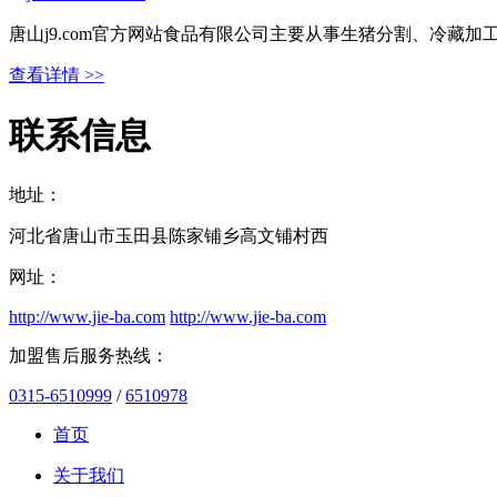
唐山j9.com官方网站食品有限公司主要从事生猪分割、冷藏
查看详情 >>
联系信息
地址：
河北省唐山市玉田县陈家铺乡高文铺村西
网址：
http://www.jie-ba.com
http://www.jie-ba.com
加盟售后服务热线：
0315-6510999
/
6510978
首页
关于我们