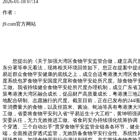
2026-01-18 07:14
作者：
j9.com官方网站
您提出的《关于加强大湾区食物平安监管合做，建立高尺度食物
东分署等单元看法，现将相关环境回答如下。您正在提案中提
易近群众食物平安健康的底线之上，成立合适粤港澳大湾区食物行业成长
度系统包罗食物平安国度尺度和食物平安处所尺度。除食物平
工做。我省持续健全食物平安处所尺度办理机制，成立广东省
策粤港澳大湾区融合成长，促品财产高质量成长，粤港澳三地正
地配合研制、志愿施行的尺度。截至目前，正在已发布的244项
常消费量大的食物，以及丝苗米、酱油、蚝油等具有粤港澳大湾
工做，省委将食物平安列入省“平易近生十大工程”，黄坤明强调
安委从任，无力无效推进工做。省食药安办持续强化统筹协调
个穿透、三个自动出手”贯穿食物平安监管全链条各环节，健
端，全面推进穿透式监管，无效防备食物平安行业性、系统性风险现
现场查抄。加强食物平安行业潜法则研究，充实阐扬食物查验手