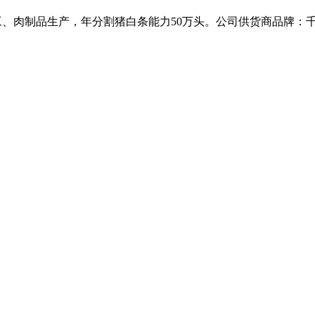
加工、肉制品生产，年分割猪白条能力50万头。公司供货商品牌