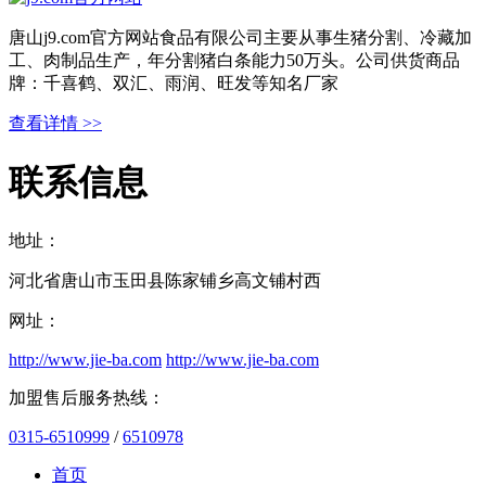
唐山j9.com官方网站食品有限公司主要从事生猪分割、冷藏加
工、肉制品生产，年分割猪白条能力50万头。公司供货商品
牌：千喜鹤、双汇、雨润、旺发等知名厂家
查看详情 >>
联系信息
地址：
河北省唐山市玉田县陈家铺乡高文铺村西
网址：
http://www.jie-ba.com
http://www.jie-ba.com
加盟售后服务热线：
0315-6510999
/
6510978
首页