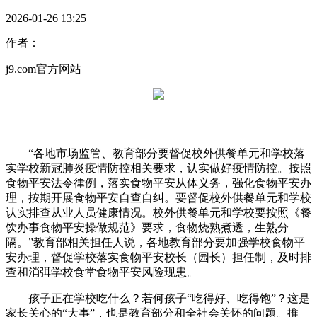
2026-01-26 13:25
作者：
j9.com官方网站
“各地市场监管、教育部分要督促校外供餐单元和学校落
实学校新冠肺炎疫情防控相关要求，认实做好疫情防控。按照
食物平安法令律例，落实食物平安从体义务，强化食物平安办
理，按期开展食物平安自查自纠。要督促校外供餐单元和学校
认实排查从业人员健康情况。校外供餐单元和学校要按照《餐
饮办事食物平安操做规范》要求，食物烧熟煮透，生熟分
隔。”教育部相关担任人说，各地教育部分要加强学校食物平
安办理，督促学校落实食物平安校长（园长）担任制，及时排
查和消弭学校食堂食物平安风险现患。
孩子正在学校吃什么？若何孩子“吃得好、吃得饱”？这是
家长关心的“大事”，也是教育部分和全社会关怀的问题。推