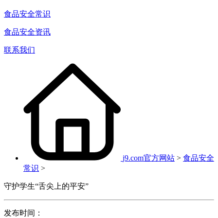
食品安全常识
食品安全资讯
联系我们
j9.com官方网站
>
食品安全
常识
>
守护学生“舌尖上的平安”
发布时间：