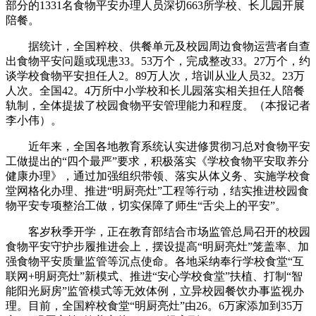
部分的1331名食物平安办理人员深切663所学校、长儿园开展
陪餐。
据统计，全国粹校、供餐单元及校园周边食物运营者自查
出食物平安问题或现患33。53万个，完成整改33。27万个，约
谈学校食物平安担任人2。89万人次，培训从业人员32。23万
人次。全国42。4万所中小学校和长儿园落实相关担任人陪餐
轨制，全体提拔了校园食物平安管理能力和程度。（本报记者
李小伟）。
近年来，全国各地教育系统认实进修贯彻习总对食物平安
工做提出的“四个最严”要求，积极落实《学校食物平安取养分
健康办理》，通过加强组织带领、落实从体义务、实施学校食
堂网格化办理、推进“明厨亮灶”工程等行动，结实推进校园食
物平安专项整治工做，切实保障了师生“舌尖上的平安”。
客岁秋季开学，正在教育部结合市场监管总局召开的校园
食物平安守护步履推进会上，摆设提高“明厨亮灶”笼盖率、加
强食物平安质量监管等沉点使命。各地采纳奉行学校食堂“互
联网+明厨亮灶”新模式、推进“安心学校食堂”扶植、打制“智
能阳光厨房”监管模式等无效体例，立异校园餐饮办事监视办
理。目前，全国粹校食堂“明厨亮灶”由26。6万家添加到35万