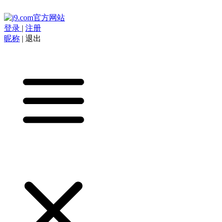
登录
|
注册
昵称
|
退出