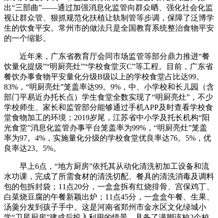
出“三部曲”——通过加强消息化监管向群众晒、强化社会化监
视让群众管、狠抓规范化扶植让轨制管等步调，保障了泛博学
生的饮食平安。常州市的做法只是全国教育系统整治食物平安
的一个缩影。
近年来，广东省教育厅会同市场监管等部分鼎力推进“餐
饮量化提级”“明厨亮灶”“学校食堂灭C”等工程。目前，广东省
餐饮办事食物平安量化分级B级以上的学校食堂占比达99。
83%，“明厨亮灶”笼盖率达99。9%，中、小学校和长儿园（含
部门平易近办托长点）学生食堂全数实现了“明厨亮灶”，不少
学校师生、家长和监管部分能够通过手机APP及时查看学校食
堂食物加工的环境；2019岁尾，江苏省中小学及托长机构“阳
光食堂”消息化监管办事平台笼盖率为99%，“明厨亮灶”笼盖
率为97。4%，实施量化分级的学校食堂优良率达76。5%，优
良率达23。5%。
早上6点，“地方厨房”依托其从动化清洗初加工设备和流
水功课，完成了所需食材的清洗切配、餐具的清洗消毒及调料
包的包拆封袋；11点20分，一盒盒拆有红烧排骨、宫保鸡丁、
白菜烧豆腐的午餐新颖出炉；11点45分，一盒盒午餐、生果、
汤羹分发到孩子手中。这是河南省郑州市金水区文化绿城小
学“卫星厨房”建成后投入利用的情景，具备了满脚该校2个校