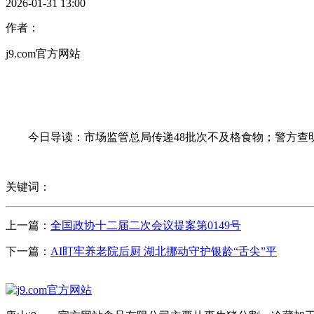
2026-01-31 13:00
作者：
j9.com官方网站
今日导读：市场监管总局传递48批次不及格食物；警方查明夫
关键词：
上一篇：
全国政协十二届二次会议提案第0149号
下一篇：
AI盯牢养老院后厨 湖北挪动守护银龄“舌尖”平