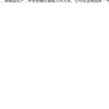
加工、肉制品生产，年分割猪白条能力50万头。公司供货商品牌