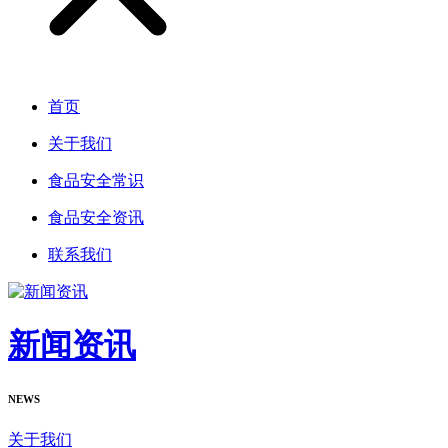
首页
关于我们
食品安全常识
食品安全资讯
联系我们
新闻资讯
NEWS
关于我们