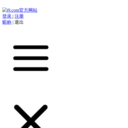
登录
|
注册
昵称
|
退出