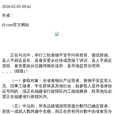
2026-02-05 09:42
作者：
j9.com官方网站
正在勾当中，举行三轮食物平安学问有抢答、微信群抽。
县人平易近县长、县食安委从任张成慧做了讲话、县人平易近
党组、食安委副从任颜伟致欢送辞、县市场监管办理局
。。。[细致]！
（一）参取对象：全省食物出产运营者、食物平安监管人
员、旧事工做者、学生群体及其他社会，如参取人是外省身份
证号码的，须正在福建省行政辖区内工做或栖身，联系地址必
需正在福建省行政辖区内。
（五）中法则：所有品级项按照答题分数凹凸确定获者。
若统一成就人数跨越中名额，则正在所有同分数中由省食安办