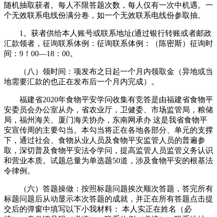
随机抽取获者。每人不限答题次数，每人仅有一次中机遇。一
个无效联系电线份满分卷，如一个无效联系电线份参取抽。
1。获者供给本人账号或联系地址(通过银行转账或者邮政
汇款领者，征询联系体例：征询联系体例：（陈密斯）征询时
间：9！00—18：00。
（八）领时间：项发布之日起一个月内领取金（异地或当
地需要汇款的也正在发布后一个月内完成）。
福建省2020年食物平安学问收集有竞答是由福建省食物平
安委员会办公室从办，省农业厅，卫健委、市场监管局，粮储
局，福州海关、厦门海关协办，东南网承办 这是我省食物平
安宣传周的主要勾当。本勾当将正在各地各部分、单元的支撑
下，通过社会、食物从业人员及食物平安监管人员的普遍参
取，深切普及食物平安法令学问，提高监管人员监管义务认识
和营业本质。试题总量为单选题50道，涉及食物平安的根基法
令律例。
（六）答题操做：按照标题问题挨次顺次答题，答完所有
标题问题后从动显示本次答题的成就，并正在所有答题点击提
交后的弹窗中填写以下小我材料： 本人实正在姓名（必