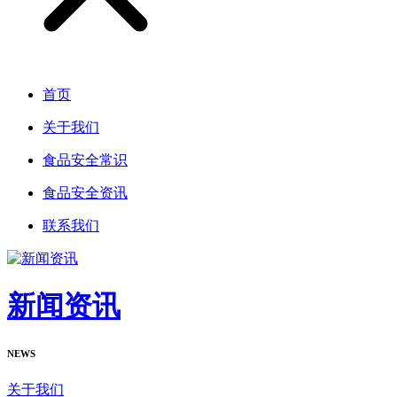
首页
关于我们
食品安全常识
食品安全资讯
联系我们
新闻资讯
NEWS
关于我们