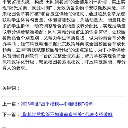
平安监控系统，构成“田间到餐桌”的全链条闭环办理，实正实
现“阳光采购、泉源可溯”，无效防备食物平安取廉政风险。将
来校园食堂将打破“餐食孤立供给”的模式，通过聪慧食堂系统
联动学生体育勾当量、体能监测数据，为活动量大、能量耗损
多的学生群体，动态调整餐食的能量取养分配比，实现活动量
取养分供给精准婚配；同时兼顾分歧窗生的饮食需求，让校园
餐既贴合个别差别，又帮力学生体质提拔，做为聪慧食堂分析
办事商，雄伟科技精准把握北京政策导向取全国校园食堂成长
趋向，立脚“科技赋能校园餐升级”的焦点定位，为中小学供给
从智能硬件到软件平台的完整处理方案，帮力学校实现食堂全
流程数字化升级，鞭策校园餐落地收效，呼应科技赋能、养分
育人的要求。
关键词：
上一篇：
2025年度“昌平楷模—巾帼楷模”榜单
下一篇：
“取其过后监管不如事前多把关” 代表支招破解