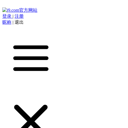
登录
|
注册
昵称
|
退出