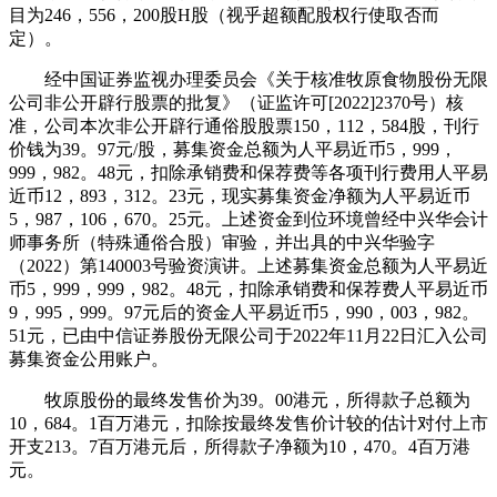
目为246，556，200股H股（视乎超额配股权行使取否而
定）。
经中国证券监视办理委员会《关于核准牧原食物股份无限
公司非公开辟行股票的批复》（证监许可[2022]2370号）核
准，公司本次非公开辟行通俗股股票150，112，584股，刊行
价钱为39。97元/股，募集资金总额为人平易近币5，999，
999，982。48元，扣除承销费和保荐费等各项刊行费用人平易
近币12，893，312。23元，现实募集资金净额为人平易近币
5，987，106，670。25元。上述资金到位环境曾经中兴华会计
师事务所（特殊通俗合股）审验，并出具的中兴华验字
（2022）第140003号验资演讲。上述募集资金总额为人平易近
币5，999，999，982。48元，扣除承销费和保荐费人平易近币
9，995，999。97元后的资金人平易近币5，990，003，982。
51元，已由中信证券股份无限公司于2022年11月22日汇入公司
募集资金公用账户。
牧原股份的最终发售价为39。00港元，所得款子总额为
10，684。1百万港元，扣除按最终发售价计较的估计对付上市
开支213。7百万港元后，所得款子净额为10，470。4百万港
元。