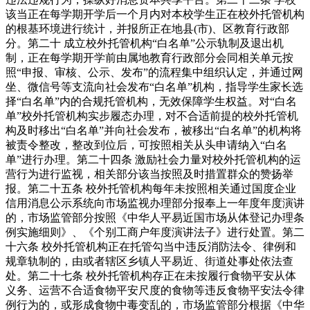
该当正在每学期开学后一个月内对本校学生正在校外托管机构
的根基环境进行统计，并报所正在地县(市)、区教育行政部
分。第二十 成立校外托管机构“白名单”公示轨制及退出机
制，正在每学期开学前由属地教育行政部分会同相关单元按
照“申报、审核、公示、发布”的流程集中组织认定，并通过网
坐、微信号等支流向社会发布“白名单”机构，指导学生家长选
择“白名单”内的合规托管机构，无效保障学生权益。对“白名
单”校外托管机构实步履态办理，对不合适前提的校外托管机
构及时移出“白名单”并向社会发布，被移出“白名单”的机构将
被责令整改，整改到位后，可按照相关从头申请纳入“白名
单”进行办理。第二十四条 激励社会力量对校外托管机构的运
营行为进行监视，相关部分该当按照及时措置群众的赞扬举
报。第二十五条 校外托管机构每年未按照相关通过国度企业
信用消息公示系统向市场监视办理部分报奉上一年度年度演讲
的，市场监管部分按照《中华人平易近国市场从体登记办理条
例实施细则》、《个别工商户年度演讲法子》进行处置。第二
十六条 校外托管机构正在托管勾当中违反消防法令、律例和
规章轨制的，由或者辖区乡镇人平易近、街道处事处依法查
处。第二十七条 校外托管机构存正在未按履行食物平安从体
义务、运营不合适食物平安尺度的食物等违反食物平安法令律
例行为的，或形成食物中毒变乱的，市场监管部分根据《中华