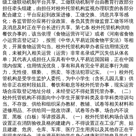
级工做联动机制平台共享。工做联动机制平台由教育行政部分
担任牵头组建，由担任对校外托管机构监视办理职责的各部分
配合建立；平台应起到政策进修、工做交换、消息共享等感
化；各监管部分应将行业政策、各负其责所做监督工做等环境
及消息及时正在平台长进行共享。第七条 校外托管机构供给
餐饮办事的，该当依理《食物运营许可证》或者《河南省食物
小运营店登记证》，按照《中华人平易近国食物平安法》等相
关，开展食物运营勾当。校外托管机构举办者应信用情况优
良，未被列入相关运营（运营）非常名录或严沉失信从体名
单；其代表人或担任人应具有中华人平易近国国籍，正在中国
境内假寓，信用情况优良，享有和具有完全平易近事行为能
力，无性侵、猥亵、、拐卖、等违法犯罪记实。（一）校外托
管机构是受学生监护人委托，为中小学生（含长儿园儿童）供
给非正在校时段姑且、餐饮和歇息等校外托管办事，现实运营
场合应取登记地址分歧，未经登记不得处置托管办事。（二）
校外托管机构不得面向中小学生开展学科类及非学科类培训勾
当。不存放、供给和组织采办教材、教辅、试卷等相关材料和
进修用品、不供给同一批改功课、试卷等办事。场合内不设
置、黑板（白板）等讲授器具。（一）校外托管机构场合该当
设置正在消防验收及格的建建内，不得设置正在工业厂房、姑
且建建、危房、仓库、车库、医疗卫生用房以及其他存正在平
安现患的场合，该当避开影响学生身心健康和可能危及学生人