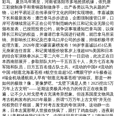
彩马。 夏历马年将至，河南省洛阳市多地抢抓机缘，依托唐
三彩烧制身手和青铜器制做身手，出产各类以马为从题的产
物，让村平易近正在传承保守文化的同时实现增收。李嘉诚旗
下长和最新发布：遭巴拿马步步进迫，企图强制接管口岸，口
岸可否继续营运不正在公司节制范畴内长江和记实业无限公司
颁布发表，已按照投资公约，就争议事项通知巴拿马国，以保
障长江和记的权益，并邀请巴拿马国进行磋商，就巴拿马所采
纳、并影响长江和记及巴拿马口岸公司的步履，持续积极寻求
处理方案。2026年度50豪富豪榜发布！98岁李嘉诚以451亿美
元身家连任首富，和记黄埔股价较客岁上涨超60%美国和日本
的结合军演铁拳26从二零二六年二月十一日启动，此次正在日
本西南部展开，参取部队大约一千五百五十人，美方七百名海
军陆和队员，日方五百名侵占队士兵。#流动的中国# #流动的
中国 #朝逛北海暮苍梧 #航空生齿超5亿 #鹰眼守护 #斗极春运
#瑞金机场通航前人早有“朝逛北海暮苍梧”的咏叹。那是一种
如何的极致？像，更像梦呓。“戈壁下满是人类！2025挖出5万
万年上古文明”——近期这类极具冲击力的传言正在收集普
遍，让不少人对戈壁考古充满奇异想象。但连系国度文物局及
考古机构发布的2025年最新，所谓“5万万年上古文明”并无任
何权势巨子根据，属于对考古发觉的夸张演绎。这动静一出
来，日本左翼那帮人世接欢快疯了，跟打了鸡血似的，连夜刷
屏！“美都城坐我们这边了，中国这回是实没辙了！”南海问题