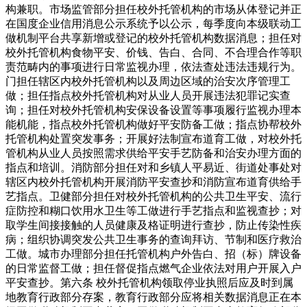
构兼职。市场监管部分担任校外托管机构的市场从体登记并正
在国度企业信用消息公示系统予以公示，每季度向本级联动工
做机制平台共享新增或登记的校外托管机构数据消息；担任对
校外托管机构食物平安、价钱、告白、合同、不合理合作等职
责范畴内的事项进行日常监视办理，依法查处违法违规行为。
门担任辖区内校外托管机构以及周边区域的治安次序管理工
做；担任指点校外托管机构对从业人员开展违法犯罪记实查
询；担任对校外托管机构安保设备设置等事项履行监视办理本
能机能，指点校外托管机构做好平安防备工做；指点协帮校外
托管机构处置突发事务；开展好法制宣布道育工做，对校外托
管机构从业人员按照需求供给平安手艺防备和治安办理方面的
指点和培训。消防部分担任对和乡镇人平易近、街道处事处对
辖区内校外托管机构开展消防平安查抄和消防宣布道育供给手
艺指点。卫健部分担任对校外托管机构的公共卫生平安、流行
症防控和糊口饮用水卫生等工做进行手艺指点和监视查抄；对
取学生间接接触的人员健康及格证明进行查抄，防止传染性疾
病；组织协调突发公共卫生事务的查询拜访、节制和医疗救治
工做。城市办理部分担任托管机构户外告白、招（标）牌设备
的日常监督工做；担任督促指点燃气企业依法对用户开展入户
平安查抄。第六条 校外托管机构领取停业执照后应及时到属
地教育行政部分存案，教育行政部分应将相关数据消息正在本