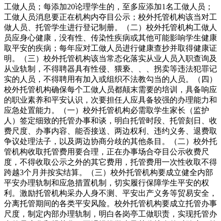
工做人员；每添加20论理学生的，至多应添加1名工做人员；
工做人员消息要正在机构内夺目公示；校外托管机构该当对工
做人员、托管学生进行登记制册。（二）校外托管机构工做人
员应身心健康，没有性、传染性疾病或其他可能影响学生健康
取平安的疾病；每年应对工做人员进行健康查抄并取得健康证
明。（三）校外托管机构该当常态化落实从业人员入职查询及
从业轨制，不得聘器具有性侵、猥亵、、、拐卖等违法犯罪记
实的人员，不得聘用有加入或组织不法教勾当的人员。（四）
校外托管机构确保每个工做人员都颠末需要的培训，具备响应
的职业素养和平安认识，次要担任人应具备较强的办理能力和
应急处置能力。（一）校外托管机构必需取学生家长（监护
人）签定细致的托管办事和谈，明白托管时段、托管刻日、收
费尺度、办事内容、能否接送、两边权利、违约义务、退费取
争议处理法子，以及两边协商分歧的其他条目。（二）校外托
管机构收取托管费用要合理，正在办事场合夺目公示收费尺
度，不得收取公示之外的其它费用，托管费用一次性收取不得
跨越3个月并按实结算。（三）校外托管机构要成立健全内部
平安办理轨制和应急措置机制，切实履行保障学生平安的权
利。激励托管机构采办人身不测、平安出产义务等贸易安全，
分离托管期间的各类平安风险。校外托管机构要成立托管办事
尺度，制定内部办理轨制，明白各岗亭工做职责，实现托管办