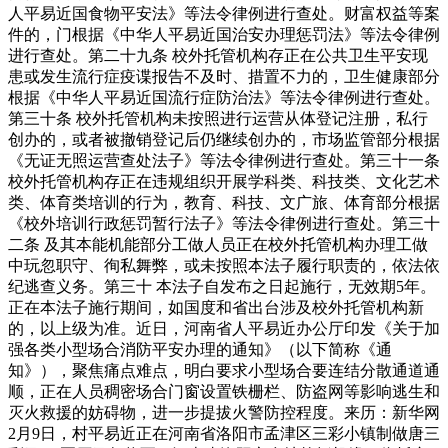
人平易近国食物平安法》等法令律例进行查处。财富权益等案
件的，门根据《中华人平易近国治安办理惩罚法》等法令律例
进行查处。第二十九条 校外托管机构存正在公共卫生平安现
患或发生流行症疫谍报告不及时、措置不力的，卫生健康部分
根据《中华人平易近国流行症防治法》等法令律例进行查处。
第三十条 校外托管机构未按照进行运营从体登记注册，私行
创办的，或者被撤销登记后仍继续创办的，市场监管部分根据
《无证无照运营查处法子》等法令律例进行查处。第三十一条
校外托管机构存正在违规组织开展学科类、科技类、文化艺术
类、体育类培训的行为，教育、科技、文广旅、体育部分根据
《校外培训行政惩罚暂行法子》等法令律例进行查处。第三十
二条 及其本能机能部分工做人员正在校外托管机构办理工做
中玩忽职守、徇私舞弊，或未按照本法子履行职责的，依法依
纪逃查义务。第三十 本法子自发布之日起施行，无效期5年。
正在本法子施行期间，如国度和省出台涉及校外托管机构新
的，以上级为准。近日，河南省人平易近办公厅印发《关于加
强各类小型场合消防平安办理的通知》（以下简称《通
知》），聚焦痛点难点，明白要求小型场合要连结分散通道通
顺，正在人员稠密场合门窗设置铁栅栏、防盗网等影响逃生和
灭火救援的妨碍物，进一步提拔火警防控程度。来历：新华网
2月9日，村平易近正在河南省洛阳市孟津区三彩小镇制做唐三