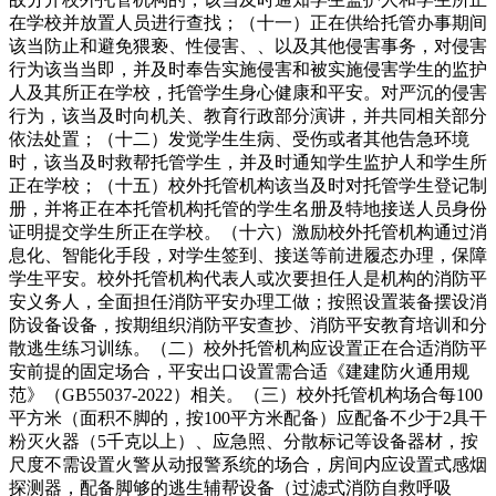
在学校并放置人员进行查找；（十一）正在供给托管办事期间
该当防止和避免猥亵、性侵害、、以及其他侵害事务，对侵害
行为该当当即，并及时奉告实施侵害和被实施侵害学生的监护
人及其所正在学校，托管学生身心健康和平安。对严沉的侵害
行为，该当及时向机关、教育行政部分演讲，并共同相关部分
依法处置；（十二）发觉学生生病、受伤或者其他告急环境
时，该当及时救帮托管学生，并及时通知学生监护人和学生所
正在学校；（十五）校外托管机构该当及时对托管学生登记制
册，并将正在本托管机构托管的学生名册及特地接送人员身份
证明提交学生所正在学校。（十六）激励校外托管机构通过消
息化、智能化手段，对学生签到、接送等前进履态办理，保障
学生平安。校外托管机构代表人或次要担任人是机构的消防平
安义务人，全面担任消防平安办理工做；按照设置装备摆设消
防设备设备，按期组织消防平安查抄、消防平安教育培训和分
散逃生练习训练。（二）校外托管机构应设置正在合适消防平
安前提的固定场合，平安出口设置需合适《建建防火通用规
范》（GB55037-2022）相关。（三）校外托管机构场合每100
平方米（面积不脚的，按100平方米配备）应配备不少于2具干
粉灭火器（5千克以上）、应急照、分散标记等设备器材，按
尺度不需设置火警从动报警系统的场合，房间内应设置式感烟
探测器，配备脚够的逃生辅帮设备（过滤式消防自救呼吸