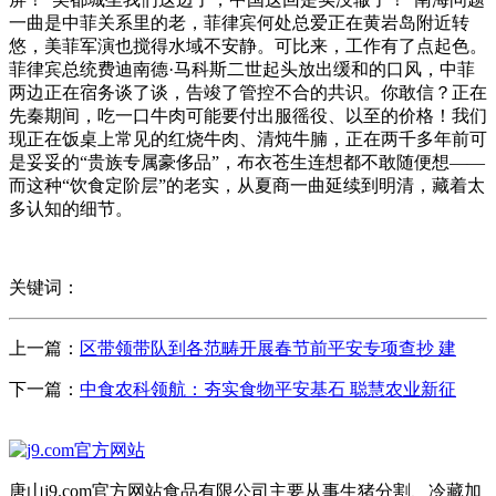
一曲是中菲关系里的老，菲律宾何处总爱正在黄岩岛附近转
悠，美菲军演也搅得水域不安静。可比来，工作有了点起色。
菲律宾总统费迪南德·马科斯二世起头放出缓和的口风，中菲
两边正在宿务谈了谈，告竣了管控不合的共识。你敢信？正在
先秦期间，吃一口牛肉可能要付出服徭役、以至的价格！我们
现正在饭桌上常见的红烧牛肉、清炖牛腩，正在两千多年前可
是妥妥的“贵族专属豪侈品”，布衣苍生连想都不敢随便想——
而这种“饮食定阶层”的老实，从夏商一曲延续到明清，藏着太
多认知的细节。
关键词：
上一篇：
区带领带队到各范畴开展春节前平安专项查抄 建
下一篇：
中食农科领航：夯实食物平安基石 聪慧农业新征
唐山j9.com官方网站食品有限公司主要从事生猪分割、冷藏加