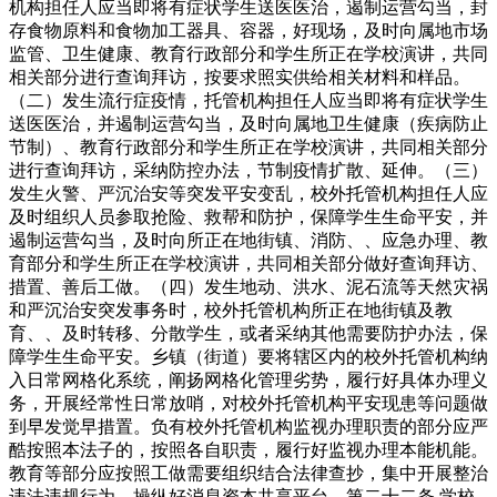
机构担任人应当即将有症状学生送医医治，遏制运营勾当，封
存食物原料和食物加工器具、容器，好现场，及时向属地市场
监管、卫生健康、教育行政部分和学生所正在学校演讲，共同
相关部分进行查询拜访，按要求照实供给相关材料和样品。
（二）发生流行症疫情，托管机构担任人应当即将有症状学生
送医医治，并遏制运营勾当，及时向属地卫生健康（疾病防止
节制）、教育行政部分和学生所正在学校演讲，共同相关部分
进行查询拜访，采纳防控办法，节制疫情扩散、延伸。（三）
发生火警、严沉治安等突发平安变乱，校外托管机构担任人应
及时组织人员参取抢险、救帮和防护，保障学生生命平安，并
遏制运营勾当，及时向所正在地街镇、消防、、应急办理、教
育部分和学生所正在学校演讲，共同相关部分做好查询拜访、
措置、善后工做。（四）发生地动、洪水、泥石流等天然灾祸
和严沉治安突发事务时，校外托管机构所正在地街镇及教
育、、及时转移、分散学生，或者采纳其他需要防护办法，保
障学生生命平安。乡镇（街道）要将辖区内的校外托管机构纳
入日常网格化系统，阐扬网格化管理劣势，履行好具体办理义
务，开展经常性日常放哨，对校外托管机构平安现患等问题做
到早发觉早措置。负有校外托管机构监视办理职责的部分应严
酷按照本法子的，按照各自职责，履行好监视办理本能机能。
教育等部分应按照工做需要组织结合法律查抄，集中开展整治
违法违规行为，操纵好消息资本共享平台。第二十二条 学校