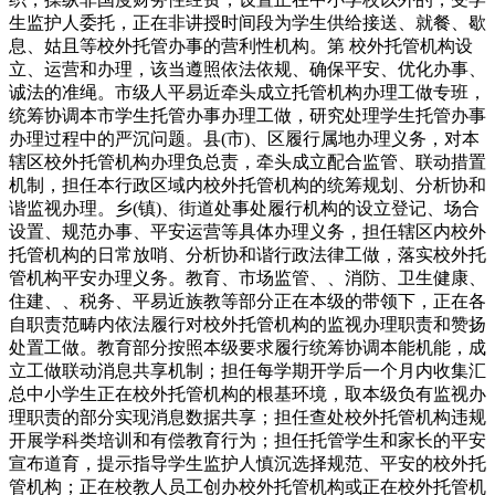
生监护人委托，正在非讲授时间段为学生供给接送、就餐、歇
息、姑且等校外托管办事的营利性机构。第 校外托管机构设
立、运营和办理，该当遵照依法依规、确保平安、优化办事、
诚法的准绳。市级人平易近牵头成立托管机构办理工做专班，
统筹协调本市学生托管办事办理工做，研究处理学生托管办事
办理过程中的严沉问题。县(市)、区履行属地办理义务，对本
辖区校外托管机构办理负总责，牵头成立配合监管、联动措置
机制，担任本行政区域内校外托管机构的统筹规划、分析协和
谐监视办理。乡(镇)、街道处事处履行机构的设立登记、场合
设置、规范办事、平安运营等具体办理义务，担任辖区内校外
托管机构的日常放哨、分析协和谐行政法律工做，落实校外托
管机构平安办理义务。教育、市场监管、、消防、卫生健康、
住建、、税务、平易近族教等部分正在本级的带领下，正在各
自职责范畴内依法履行对校外托管机构的监视办理职责和赞扬
处置工做。教育部分按照本级要求履行统筹协调本能机能，成
立工做联动消息共享机制；担任每学期开学后一个月内收集汇
总中小学生正在校外托管机构的根基环境，取本级负有监视办
理职责的部分实现消息数据共享；担任查处校外托管机构违规
开展学科类培训和有偿教育行为；担任托管学生和家长的平安
宣布道育，提示指导学生监护人慎沉选择规范、平安的校外托
管机构；正在校教人员工创办校外托管机构或正在校外托管机