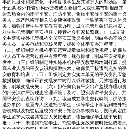
事的尺度化和规范化，不竭提拔学生及其监护人的对劲度。第
十五条 校外托管机构运营者或次要担任人或现实节制报酬其
运营场合内的衡宇平安、消防平安、食物平安等平安的第一义
务人，应严酷恪守相关法令律例和政策，严酷落实平安从体义
务，加强托管学生平安教育取办理，成立托管对象消息档案，
对学生托管期间平安担任，接管社会和家长监视。(一)成立健
全并落实校外托管机构全员平安工做义务制，明白各岗亭的义
务人员、义务范畴和查核尺度，提拔全体平安办理程度；
（二）组织制定本机构平安运营规章轨制和操做规程，确保从
业人员正在运营过程中有章可循，规范操做，削减平安变乱的
发生；（三）组织制定并实施本机构平安教育和培训打算，提
高从业人员的平安认识和操做技术，确保员工接遭到充实的平
安教育和培训；（五）组织制定并实施本单元的平安变乱应急
救援预案，确保正在变乱发生时可以或许敏捷、无效地进行救
援，削减变乱丧失；（六）担任向负有平安出产监视办理职责
的部分演讲严沉现患管理环境；及时、照实演讲平安变乱，共
同平安变乱查询拜访；（九）该当成立学生交代轨制，供给接
送办事的，放置专人接送托管学生，保障学生下学后到校外托
管机构以及托管后返校的平安；托管办事竣事后，按照商定由
学生监护人或者其指定人员接走的，该当确保学生被平安接
走；（十）未接到托管学生、托管学生无故未按时抵达或者无
故分开校外托管机构的，该当及时通知学生监护人和学生所正