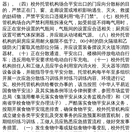
器）。（四）校外托管机构场合平安出口的门应向分散标的目
的，严禁正在门、窗、走廊设置或堆积影响逃生、灭火、救援
的妨碍物，严禁平安出口违规利用“电子门禁”。（七）校外托
管机构场合内严禁利用瓶拆液化气，如受前提不得晦气用时，
应正在室外设置的气瓶间，气瓶间的设置应合适相关；厨房应
设置可燃气体探测器，并应能从动堵截气源。（八）校外托管
机构的厨房应采用耐火极限不低于2。00小时的防火隔墙和乙
级防火门窗取其他部位分隔，并应设置装备摆设灭火毯等消防
器材。（十）正在分散通道、平安出口、楼梯间停放电动自行
车；违反用电平安要求给电动自行车充电。（十一）校外托管
机构担任人和工做人员应学会利用室内消火栓、灭火器等消防
设备设备，并能指导学生平安分散。托管机构每半年至多组织
开展一次应急分散练习训练并对练习训练内容、环境进行记
实。校外托管机构供给餐饮办事的，该当按照《中华人平易近
国食物平安法》及其实施条例等法令律例要求，参照市场监管
总局《集顶用餐单元落实食物平安从体义务监视办理》和《河
南省学校食物平安办理法子》，严酷落实食物平安从体义务，
按期开展食物平安现患排查，确保食物平安。校外托管机构应
成立健全各类平安变乱及突发事务的应急预案和措置机制，按
期组织练习训练，工做人员应熟悉应急措置流程，做好突发事
务措置。（一）发生食物中毒或疑似食物中毒变乱，校外托管