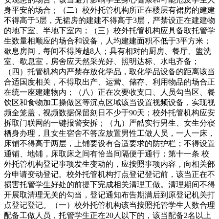
身平安的场合；（二）校外托管机构所正在楼层有裙房的建建
不得高于5层，无裙房的建建不得高于3层，严禁设正在建建物
的地下室、半地下室内；（三）校外托管机构应具备取托管学
生数量相顺应的场合和设备，人均建建面积不低于3平方米；
歇息房间，每间不得跨越8人；具有相对的厨房、餐厅、盥洗
室、歇息室，房舍应天然采光好、照明达标、水电齐备；
（四）托管机构内严禁存放化学品，取化学品设备的距离该当
合适国度相关，不得取出产、运营、储存、利用物品的场合正
在统一座建建物内；（八）正在次要收支口、人员勾当区、餐
饮区和食物加工操做区等沉点区域该当设置视频设备，实现视
频全笼盖，视频数据保留刻日不少于90天；校外托管机构应安
拆取门联网的一键报警安拆；（九）严酷实行男生、女生分寝
栖身办理，且女生宿舍不答应放置男性工做人员，一人一床，
床铺不得高于两层，上铺要设有合适要求的防护栏；不得设置
通铺、地铺，床取床之间有恰当间隔便于通行；第十一条 校
外托管机构登记事项发生变动的，应按照事项内容，向相关部
分申请变动登记。校外托管机构打点登记登记前，该当正在不
损害托管学生好处的前提下完成相关清理工做。清理期间不得
开展取清理无关的勾当，登记通知布告期满后到原登记机关打
点登记登记。（一）校外托管机构该当按照托管学生人数合理
配备工做人员，托管学生正在20人以下的，该当配备2名以上