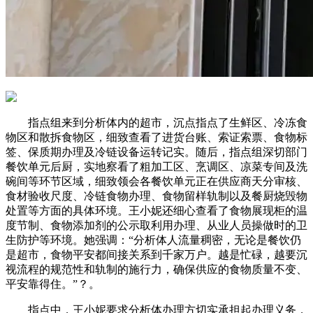
指点组来到分析体内的超市，沉点指点了生鲜区、冷冻食
物区和散拆食物区，细致查看了进货台账、索证索票、食物标
签、保质期办理及冷链设备运转记实。随后，指点组深切部门
餐饮单元后厨，实地察看了粗加工区、烹调区、凉菜专间及洗
碗间等环节区域，细致领会各餐饮单元正在供应商天分审核、
食材验收尺度、冷链食物办理、食物留样轨制以及餐厨烧毁物
处置等方面的具体环境。王小妮还细心查看了食物展现柜的温
度节制、食物添加剂的公示取利用办理、从业人员操做时的卫
生防护等环境。她强调：“分析体人流量稠密，无论是餐饮仍
是超市，食物平安都间接关系到千家万户。越是忙碌，越要沉
视流程的规范性和轨制的施行力，确保供应的食物质量不变、
平安靠得住。”？。
指点中，王小妮要求分析体办理方切实承担起办理义务，