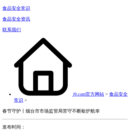
食品安全常识
食品安全资讯
联系我们
j9.com官方网站
>
食品安全
常识
>
春节守护丨烟台市市场监管局苦守不断歇护航幸
发布时间：