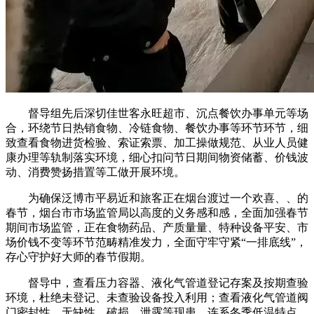
督导组先后深切佳世客永旺超市、沉点餐饮办事单元等场
合，环绕节日热销食物、冷链食物、餐饮办事等环节环节，细
致查看食物进货检验、索证索票、加工操做规范、从业人员健
康办理等轨制落实环境，细心扣问节日期间物资储蓄、价钱波
动、消费赞扬措置等工做开展环境。
为确保泛博市平易近和旅客正在烟台渡过一个欢喜、、的
春节，烟台市市场监管局以高度的义务感和感，全面加强春节
期间市场监管，正在食物药品、产质量量、特种设备平安、市
场价钱不变等环节范畴精准发力，全面守牢守紧“一排底线”，
存心守护好大师的春节假期。
督导中，查看压力容器、液化气管道登记存案及按期查验
环境，杜绝未登记、未查验设备投入利用；查看液化气管道阀
门密封性、无缺性，破损、泄露等现患，连系冬季低温特点，