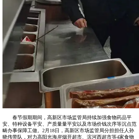
春节假期期间，高新区市场监管局持续加强食物药品平
安、特种设备平安、产质量量平安以及市场价钱次序等沉点范
畴办事保障工做。2月18日，高新区市场监管局分担担任人孙
晓伟带队，对力高阳光海岸烟开超市、滨河西超市等4家食物