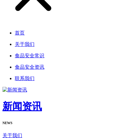
首页
关于我们
食品安全常识
食品安全资讯
联系我们
新闻资讯
NEWS
关于我们