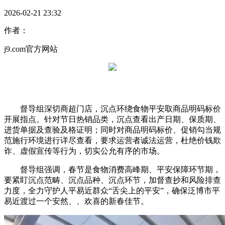
2026-02-21 23:32
作者：
j9.com官方网站
督导组深切商超门店，沉点环绕食物平安取商品明码标价
开展指点。针对节日热销品类，沉点查看出产日期、保质期、
进货单据及查验及格证明；同时对商品明码标价、促销勾当规
范施行环境进行详尽查看，要求运营者诚法运营，杜绝价钱欺
诈、虚假宣传等行为，切实公允有序的市场。
督导组强调，春节是食物消费高峰期、平安保障环节期，
要紧盯沉点范畴、沉点品种、沉点环节，加督查抄和风险排查
力度，全力守护人平易近群众“舌尖上的平安”，确保泛博市平
易近渡过一个安然、、欢喜的新春佳节。