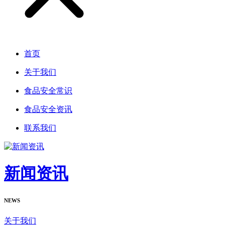
首页
关于我们
食品安全常识
食品安全资讯
联系我们
新闻资讯
NEWS
关于我们