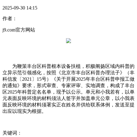
2025-09-30 14:15
作者：
j9.com官方网站
为鞭策丰台区科普根本设备扶植，积极阐扬区域内科普的
立异示范引领感化，按照《北京市丰台区科普办理法子》（丰
科信发〔2021〕15号）《关于开展2025年丰台区科普申报工做
的通知》要求，形式审查、专家评审、实地调查，构成了丰台
区2025年科普定名名单，现予以公示。单元和小我若有，以单
元表面反映环境的材料须法人签字并加盖单元公章，以小我表
面反映环境的材料须署实正在姓名并供给联系体例，发送至提
出应以现实为根据。
关键词：