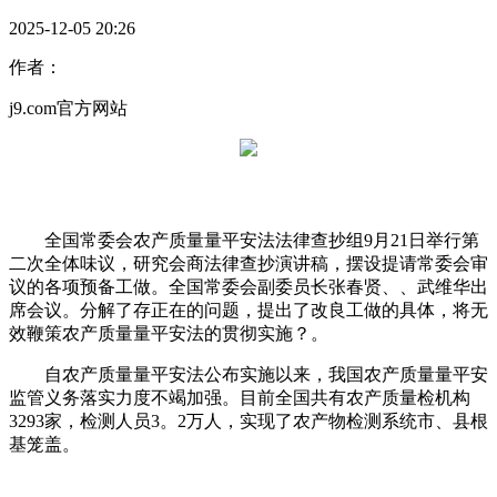
2025-12-05 20:26
作者：
j9.com官方网站
全国常委会农产质量量平安法法律查抄组9月21日举行第
二次全体味议，研究会商法律查抄演讲稿，摆设提请常委会审
议的各项预备工做。全国常委会副委员长张春贤、、武维华出
席会议。分解了存正在的问题，提出了改良工做的具体，将无
效鞭策农产质量量平安法的贯彻实施？。
自农产质量量平安法公布实施以来，我国农产质量量平安
监管义务落实力度不竭加强。目前全国共有农产质量检机构
3293家，检测人员3。2万人，实现了农产物检测系统市、县根
基笼盖。