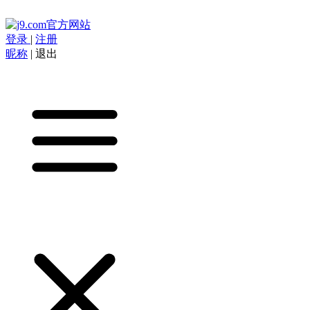
登录
|
注册
昵称
|
退出