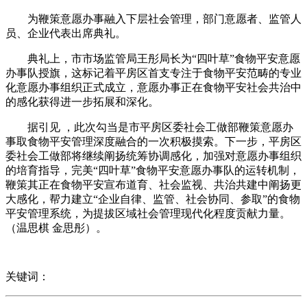
为鞭策意愿办事融入下层社会管理，部门意愿者、监管人
员、企业代表出席典礼。
典礼上，市市场监管局王彤局长为“四叶草”食物平安意愿
办事队授旗，这标记着平房区首支专注于食物平安范畴的专业
化意愿办事组织正式成立，意愿办事正在食物平安社会共治中
的感化获得进一步拓展和深化。
据引见 ，此次勾当是市平房区委社会工做部鞭策意愿办
事取食物平安管理深度融合的一次积极摸索。下一步，平房区
委社会工做部将继续阐扬统筹协调感化，加强对意愿办事组织
的培育指导，完美“四叶草”食物平安意愿办事队的运转机制，
鞭策其正在食物平安宣布道育、社会监视、共治共建中阐扬更
大感化，帮力建立“企业自律、监管、社会协同、参取”的食物
平安管理系统，为提拔区域社会管理现代化程度贡献力量。
（温思棋 金思彤）。
关键词：