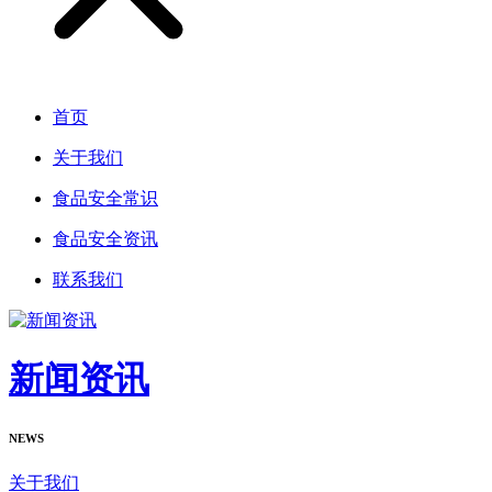
首页
关于我们
食品安全常识
食品安全资讯
联系我们
新闻资讯
NEWS
关于我们