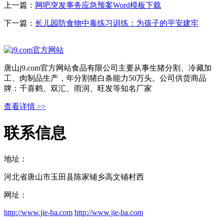
上一篇：
网吧突发事务应急预案Word模板下载
下一篇：
长儿园防食物中毒练习训练：为孩子的平安建牢
唐山j9.com官方网站食品有限公司主要从事生猪分割、冷藏加
工、肉制品生产，年分割猪白条能力50万头。公司供货商品
牌：千喜鹤、双汇、雨润、旺发等知名厂家
查看详情 >>
联系信息
地址：
河北省唐山市玉田县陈家铺乡高文铺村西
网址：
http://www.jie-ba.com
http://www.jie-ba.com