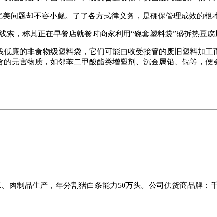
美问题却不容小觑。了了各方式律义务，是确保管理成效的根
件线索，称其正在早餐店就餐时商家利用“碗套塑料袋”盛拆热豆
低廉的非食物级塑料袋，它们可能由收受接管的废旧塑料加工而
含的无害物质，如邻苯二甲酸酯类增塑剂、沉金属铅、镉等，便
加工、肉制品生产，年分割猪白条能力50万头。公司供货商品牌