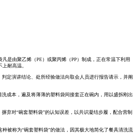
是由聚乙烯（PE）或聚丙烯（PP）制成，正在常温下利用
不上耐高温。
、判定演讲结论、处所经验做法向取会人员进行报告请示，并阐
清洗成本，遍及将薄薄的塑料袋间接套正在碗内，用以盛拆刚出
摒弃对“碗套塑料袋”的认知误差，以共识凝结步履，配合营制
种被称为“碗套塑料袋”的做法，因其极大地简化了餐具清洗流