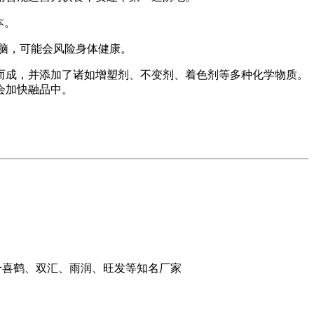
本。
腐脑，可能会风险身体健康。
成，并添加了诸如增塑剂、不变剂、着色剂等多种化学物质。
会加快融品中。
：千喜鹤、双汇、雨润、旺发等知名厂家