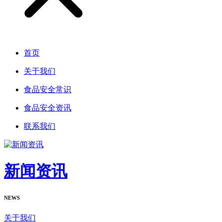
首页
关于我们
食品安全常识
食品安全资讯
联系我们
新闻资讯
NEWS
关于我们