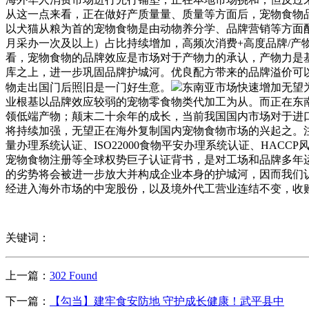
从这一点来看，正在做好产质量量、质量等方面后，宠物食物
以犬猫从粮为首的宠物食物是由动物养分学、品牌营销等方面配合
月采办一次及以上）占比持续增加，高频次消费+高度品牌/
看，宠物食物的品牌效应是市场对于产物力的承认，产物力是
库之上，进一步巩固品牌护城河。优良配方带来的品牌溢价可
物走出国门后照旧是一门好生意。
东南亚市场快速增加无望
业根基以品牌效应较弱的宠物零食物类代加工为从。而正在东
领低端产物；颠末二十余年的成长，当前我国国内市场对于进
将持续加强，无望正在海外复制国内宠物食物市场的兴起之。注
量办理系统认证、ISO22000食物平安办理系统认证、HAC
宠物食物注册等全球权势巨子认证背书，是对工场和品牌多年
的劣势将会被进一步放大并构成企业本身的护城河，因而我们
经进入海外市场的中宠股份，以及境外代工营业连结不变，收购品牌
关键词：
上一篇：
302 Found
下一篇：
【勾当】建牢食安防地 守护成长健康！武平县中