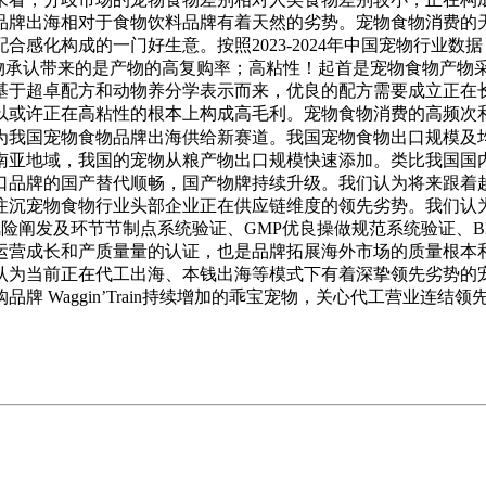
品牌出海相对于食物饮料品牌有着天然的劣势。宠物食物消费的
感化构成的一门好生意。按照2023-2024年中国宠物行业数据
产物承认带来的是产物的高复购率；高粘性！起首是宠物食物产物
基于超卓配方和动物养分学表示而来，优良的配方需要成立正在
以或许正在高粘性的根本上构成高毛利。宠物食物消费的高频次
为我国宠物食物品牌出海供给新赛道。我国宠物食物出口规模及
南亚地域，我国的宠物从粮产物出口规模快速添加。类比我国国
口品牌的国产替代顺畅，国产物牌持续升级。我们认为将来跟着
沉宠物食物行业头部企业正在供应链维度的领先劣势。我们认为只
CP风险阐发及环节节制点系统验证、GMP优良操做规范系统验证
运营成长和产质量量的认证，也是品牌拓展海外市场的质量根本
认为当前正在代工出海、本钱出海等模式下有着深挚领先劣势的
 Waggin’Train持续增加的乖宝宠物，关心代工营业连