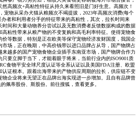
天然高频次+高粘性特征从持久来看照旧是门好生意。高频次！
，宠物从采办犬猫从粮频次不竭提拔，2023年高频次消费(每个
采办者和利用者分手的特征带来的高粘性，其次，拉长时间来
长时间和大量动物养分尝试以及无数消费者反馈数据构成的数据
和高粘性带来从粮产物的不变复购和高毛利率特征。使得宠物食
均价等数据，特别是正在欧美等保守宠物经济发财国度，我国企
内市场，正在晚期，中高价钱带以进口品牌占从导，国产物牌占
越来越多的国产宠物食物企业插手东南亚市场，国产物牌合作力
要立脚于当下，才能着眼于将来，当前行业内的ISO9001质
、BRC食物平安全球尺度认证等全系认证以及美国FDA注册、欧盟
和认证根本。跟着出海带来的产物供应周期的拉长，供应链不变
宠物企业将来无望正在品牌出海实现进一步增加。且自有品牌曾
结领先的佩蒂股份、斯股份。前往搜狐，查看更多。