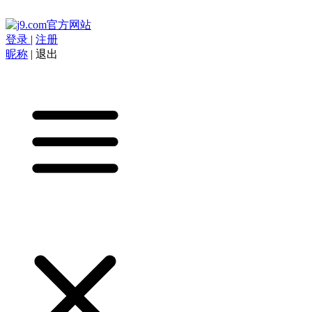
登录
|
注册
昵称
|
退出