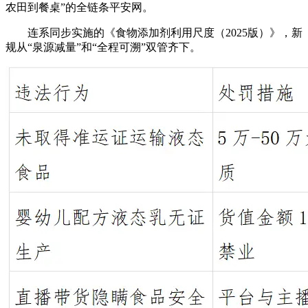
农田到餐桌”的全链条平安网。
连系同步实施的《食物添加剂利用尺度（2025版）》，新
规从“泉源减量”和“全程可溯”双管齐下。