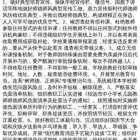
1。做好典型培育宣传。操纵学校宣传栏、微信号、国旗下讲
话等阵地做好师德师风典型宣传工做。鼎力宣传新时代师德师
风扶植优良典型，并推出我校师德典型、构成楷模正在身边、
人人可学可做的优良空气。2。峻厉查处有偿补课。杜绝教师
参取任何形式的有偿补课；任何教师不得以任何形式到校外培
训机构兼职；不得违规组织学生开展线上补习，并以各类表面
收取费用或获取好处。学校要通顺举报渠道，经查实违反要求
的，要从严从快予以处置并 逃查相关带领义务。3。成立无偿
补课报备机制。对于教师因特殊缘由需要免费为亲戚伴侣后代
开展补习的，要严酷施行审批报备轨制，每次不得跨越 3人，
不得收取任何费用，不得影响一般工做。学校政教处任职审核
时间、地址、人数，核查能否收费环境。4。开展警示教育勾
当。连系“树师德、正师风”专项整治勾当，系统梳理本学校师
德失范问题风险点，及时补齐短板，解除现患。5。严酷落实
负面清单轨制。组织教职工认实进修《招远市中小学长儿园教
师师德师风负面清单及处置法子的通知》。按照通知对实施师
德负面清单所列举行为的教职工，一经查实，打消昔时度评优
评先、职称评审、职务提拔资历，并按照情节轻沉，根据文件
庄重处置。6。抓好教职工体裁勾当。沉点组织好国庆节大合
唱和庆除夕送新年乒乓球角逐，早入手，早选人，早锻炼，争
取优异成就。开展“现代教育消息手艺能力提拔”工程；组织好
招远市教师消息化讲授线上锻炼营培训；组织好近程，全员参