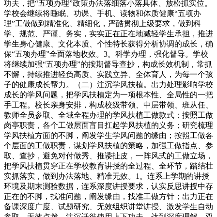
功夫，把“五项办理”政策办法落细落小落具体、放松抓实位。
学校会继续将睡眠、功课、手机、读物和体质健康“五项办
理”工做做到精准化、精细化，严酷贯彻上级要求，做到科
学、规范、严谨、务实，实实正在正在地减轻学生承担，推进
学生身心健康、文化本质、个性特长获得分析协调的成长，确
保“五项办理”全面落地收效。3。科学办理，强化督导。学校
将继续加强“五项办理”的按期督导查抄，构成长效机制，常抓
不懈，持续推进轻负高质、实践立异、全体育人，为每一个孩
子的健康成长帮力。（二）注沉学风扶植。出力处理影响学校
成长的学风问题，把学风扶植定为一项根本性、全局性的一把
手工程。校长亲身安排，构成校级带领、中层带领、班从任、
教师全员参取、全域全程办理的学风扶植工做款式；按照工做
岗亭职责，各个工做层面盲目扛起学风扶植的义务；研究梳理
学风扶植方面的不脚，阐发学生学风问题的缘由；按照工做各
个层面的工做职责，谋划学风扶植的策略，加强工做指点、参
取、查抄，避免对付做秀、推诿扯皮，一阵风式的工做立场，
把学风扶植贯穿正在学校教育讲授的全过程、全环节，踏结壮
实抓落实，做到办法落地、精准无效。1。连系上学期的讲授
环境及期末测验数据，连系深度讲授要求，认实反思讲授中存
正在的不脚，找准问题，阐发缘由，找准工做方针；出力正在
备课深度广度、试题研究、无效组织讲堂讲授、激发学生自动
参取、无效点拨、注沉迁徙使用上下功夫，达到深度理解、双