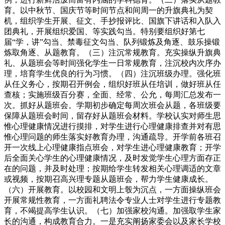
育。以中秋节、国庆节等时间节点和间周一的升旗典礼为契
机，组织学生开展、征文、手抄报评比、国旗下讲话和入队入
团典礼，开展组织爱国、等实践勾当。特别要组织好第七
届“学，讲”勾当、禁毒征文勾当、队列锻炼及角逐、鼓乐操锻
炼取角逐、从题教育。（三）注沉常规教育。充实操纵升旗典
礼、从题班会等时间强化学生一日常规教育，注沉校内次序办
理，培育学生优良的行为习惯。（四）注沉班级办理。强化班
从任义务心，按期召开例会，组织好班从任培训，做好班从任
查核；实施班级百分赛，全面、经常、公允，每周汇总发布一
次。抓好从题班会。学期初步确定每周次班会从题，各班级要
保障从题班会时间，留存好从题班会材料。学校认实对师生思
惟心理健康情况进行摸排，对学生进行心理健康排查并对有思
惟心理问题的师生落实好教育办理，沟通疏导。开学前各班召
开一次线上心理健康指点班会，对学生进心理健康教育；开学
后全面关心学生的心理健康情况，及时发觉学生心理方面存正
在的问题，并及时处理；按期给学生转发相关心理调适的文章
或视频，按期召高兴理专题从题班会，帮力学生健康成长。
（六）开展教育。以校园和文明上彀为沉点，一方面操纵班会
开展常规性教育，一方面礼聘法令专业人士对学生进行专题教
育，不竭提高学生认识。（七）加强家校沟通。加强取学生家
长的沟通，构成教育合力。一是充实阐扬家委会以及家长学校