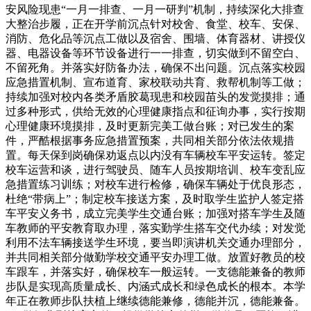
安风险现患“一月一排查、一月一研判”机制，持续深化大排查
大整治步履，正在开学前沉点针对校舍、食堂、校车、安保、
消防、危化品等沉点工做以及宿舍、围墙、体育器材、讲授仪
器、电器设备等环节设备进行一一排查，切实做到不留空白、
不留死角。并落实好防备办法，确保不出问题。沉点落实校园
应急措置机制、宣布道育、家校联动共育、救帮机制等工做；
持续加强对校内各类矛盾胶葛现患和校园苗头的发觉摸排；通
过多种形式，供给无效的心理健康指点和征询办事，实行按期
心理健康环境摸排，及时更新完美工做台账；对已发生的案
件，严酷根据事务应急措置预案，共同相关部分依法依规措
置。每天保到岗确保劝返点以内没有车辆校车平安运转。签定
校车运营和谈，进行驾驶员、随车人员按期培训、校车变乱应
急措置练习训练；对校车进行检修，确保车辆处于优良形态，
杜绝“带病上”；制定校车接送方案，及时取学生监护人签定搭
车平安义务书，成立完美学生交通台账；加强对搭车学生及随
车教师的平安教育取办理，落实勤学生搭车交代办续；对发觉
利用不法车辆接送学生环境，要当即演讲机关交通办理部分，
并共同相关部分做勤学校交通平安办理工做。放置好教员的校
车跟车，并落实好，确保校车一般运转。一支德能兼备的教师
步队是实现高质量成长、内涵式成长和绿色成长的根本。本学
年正在教师步队扶植上继续德能兼修，德能并沉，德能兼备。