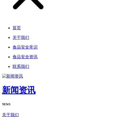
首页
关于我们
食品安全常识
食品安全资讯
联系我们
新闻资讯
NEWS
关于我们