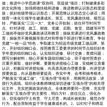
做；推进中小学思政课“双协同、双提拔”项目；打制健康多彩
的文化阵地；加强师德扶植和进修，推进教师认识形态程度提
拔；抓好校级带领认识形态；开展思惟认识形态交心谈话；用
德育一体化引领学生健康成长。第五，党风廉政扶植。规范运
转，严酷落实“三沉一大”、党务公开轨制；抓住环节时间节
点、针对讲授、政工、财政、党建、后勤、食堂、团建等环节
工做岗亭做好党风廉政谈话和教育；操纵党课进行党风廉政教
育；操纵旁不雅视频等形式对和带领干部进行警示教育。争创
党建“一校一品”特色，争取建立为招远市级党建工做品牌。第
六，开好组织糊口会。按照教育工委要求的时间节点组织好本
学年度的组织糊口会。认实组织进修、研讨交换；查摆问题；
撰写分解材料；细心开展专题组织糊口会，班子做对照查抄，
庄重开展取，做好评断。要聚焦讲授核心工做，安稳树立质量
认识，积极应对讲授短板，向高质高效办理要质量，向讲堂讲
授要效益，向从题教研要提高，夯实中考、会考和抽考根本。
严酷落实“双减工做”、“五项办理”等相关，用脚用活政策，讲
授行为底线。组织全体教师继续深切进修“五项办理”的相关理
论文件，充实把握政策的焦点。全体教师要同一思惟，充实理
解落实“五项办理”的主要性，明白方针，抓住沉点，强化办
法，切实做到守土有责、守土尽责，构成长效机制，规范办学
行为，配合营制有益于学生健康成长的。2。以钉钉子和绣花