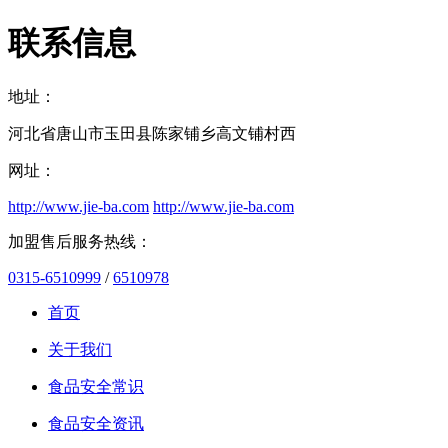
联系信息
地址：
河北省唐山市玉田县陈家铺乡高文铺村西
网址：
http://www.jie-ba.com
http://www.jie-ba.com
加盟售后服务热线：
0315-6510999
/
6510978
首页
关于我们
食品安全常识
食品安全资讯