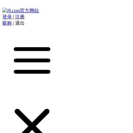
登录
|
注册
昵称
|
退出