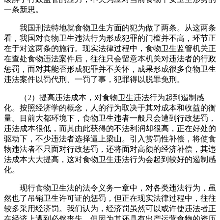
一条新思。
我国刑法特地就食物卫生方面的犯为做了两条。从这两条
看，我国对食物卫生违法行为形成犯罪的门槛并不高，环节正
在于对这两条的施行。现实法律过程中，食物卫生监管机关正
在查处食物违法案件后，往往只会留意本机关对违法者的行政
惩罚，而对其能否形成犯罪并不关怀，成果形成很多食物卫生
违法案件以罚代刑、一罚了事，犯罪得以脱罪免刑。
（2）提高违法成本，对食物卫生违法行为起到遏制感
化。按照经济学的概念，人的行为取决于其对成本和收益的衡
量。目前大都环境下，食物卫生违者一般只会遭到行政惩罚，
违法成本很低，而其由此获得的不法利润却很高，正在好处的
驱动下，不少违法者选择逼上梁山。引入赏罚性补偿，将使食
物违法者不只面对行政惩罚，还将面对高额的经济补偿，其违
法成本大大提高，这对食物卫生违法行为会起到较好的遏制感
化。
现行食物卫生法的法令义务一章中，对各类违法行为，虽
然也了吊销卫生许可证的惩罚，但正在现实法律过程中，往往
较多采用经济罚。我们认为，经济罚虽然可以或许使违法者正
在经济上遭到必然丧失，但因为其还具有出产运营食物的资历