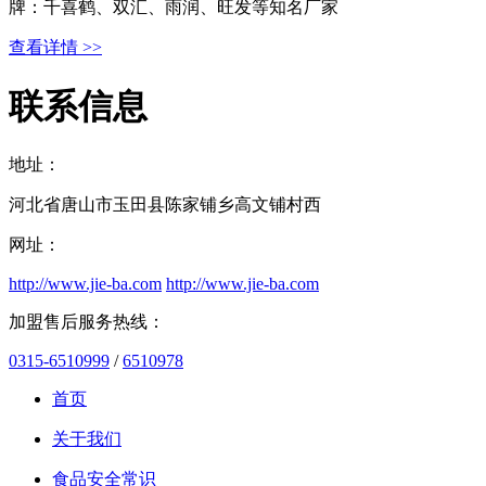
牌：千喜鹤、双汇、雨润、旺发等知名厂家
查看详情 >>
联系信息
地址：
河北省唐山市玉田县陈家铺乡高文铺村西
网址：
http://www.jie-ba.com
http://www.jie-ba.com
加盟售后服务热线：
0315-6510999
/
6510978
首页
关于我们
食品安全常识