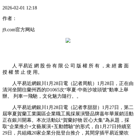
2026-02-01 12:18
作者：
j9.com官方网站
人 平易近 網 股 份 有 限 公 司 版 權 所 有 ，未 經 書 面
授 權 禁 止 使 用。
人平易近網銀川1月28日電（記者周航）1月28日，正在由
清河坐開往蘭州西的D1065次“寧夏·中衛沙坡頭號”動車上舉
辦。 列車一飛馳，文化魅力隨行。。
人平易近網銀川1月28日電（記者李甜甜）1月27日，第二
屆寧夏賀蘭工業園區企業職工風採展演暨品牌嘉年華展銷活動
正在銀川開幕。本次活動以“賀蘭好物 匠心大集”為从題，採
取“企業推介+文藝展演+互動體驗”的形式，自1月27日持續至
29日，共組織20家企業分批登台推介，其間穿插平易近樂吹