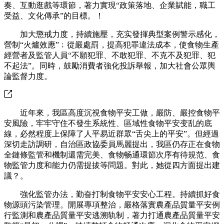
奏、互動逛戲等環節，著力實現“政策落地、企業賦能，職工
受益、文化傳承”的目標。！
加大懲戒力度，持續施壓，充实發揮典型案例警示感化，
營制“火爐效應”﹔從嚴處罰，提高犯罪違法成本，使食物生產
經營者及監管人員“不願犯罪、不敢犯罪、不克不及犯罪、犯
不起法”。同時，鼓勵消費者強化投訴舉報，加大社會公眾輿
論監督力度。
近年來，我區高度沉視食物平安工做，嚴防、嚴控食物平
安風險，牢牢守住不發生系統性、區域性食物平安变乱的底
線，必然程度上保障了人平易近群眾“舌尖上的平安”。但經過
深切走訪調研，自治區政協委員馬麗提出，我區仍存正在食物
全鏈條監管和機制還需完美、食物畅通環節次序有待規范、食
物監管力度和能力仍需提拔等問題。對此，她從四方面提出建
議？。
強化監管办法，勤奋打制食物平安安心工程。持續抓好食
物源頭污染管理。開展專項整治，嚴格落實農產品質量平安例
行監測和農產品質量平安逃溯轨制，著力打通農產品質量平安