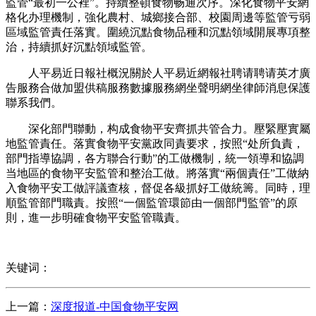
監管“最初一公裡”。持續整頓食物畅通次序。深化食物平安網
格化办理機制，強化農村、城鄉接合部、校園周邊等監管亏弱
區域監管責任落實。圍繞沉點食物品種和沉點領域開展專項整
治，持續抓好沉點領域監管。
人平易近日報社概況關於人平易近網報社聘请聘请英才廣
告服務合做加盟供稿服務數據服務網坐聲明網坐律師消息保護
聯系我們。
深化部門聯動，构成食物平安齊抓共管合力。壓緊壓實屬
地監管責任。落實食物平安黨政同責要求，按照“处所負責，
部門指導協調，各方聯合行動”的工做機制，統一領導和協調
当地區的食物平安監管和整治工做。將落實“兩個責任”工做納
入食物平安工做評議查核，督促各級抓好工做統籌。同時，理
順監管部門職責。按照“一個監管環節由一個部門監管”的原
則，進一步明確食物平安監管職責。
关键词：
上一篇：
深度报道-中国食物平安网