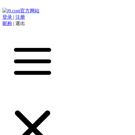
登录
|
注册
昵称
|
退出