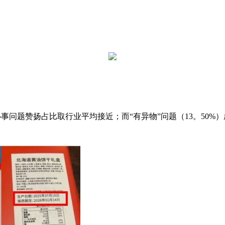
事问题赞扬占比取行业平均接近；而“有异物”问题（13。50