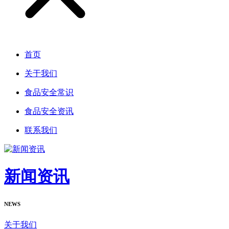
首页
关于我们
食品安全常识
食品安全资讯
联系我们
新闻资讯
NEWS
关于我们