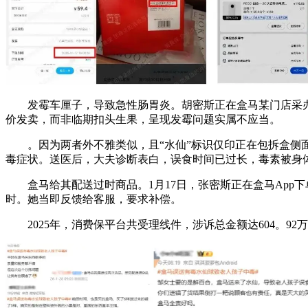
发霉车厘子，导致急性肠胃炎。胡密斯正在盒马某门店采办
价发卖，而非临期扣头生果，呈现发霉问题实属不应当。
。因为两者外不雅类似，且“水仙”标识仅印正在包拆盒侧面
毒症状。送医后，大夫诊断表白，误食时间已过长，毒素被身
盒马给其配送过时商品。1月17日，张密斯正在盒马App下单
时。她当即反馈给客服，要求补偿。
2025年，消费保平台共受理线件，涉诉总金额达604。92