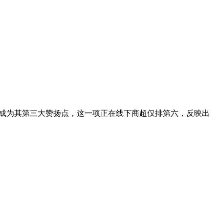
%）成为其第三大赞扬点，这一项正在线下商超仅排第六，反映出