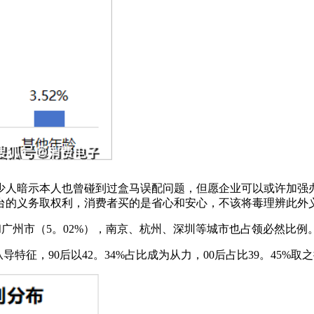
暗示本人也曾碰到过盒马误配问题，但愿企业可以或许加强办
台的义务取权利，消费者买的是省心和安心，不该将毒理辨此外
广州市（5。02%），南京、杭州、深圳等城市也占领必然比例
征，90后以42。34%占比成为从力，00后占比39。45%取