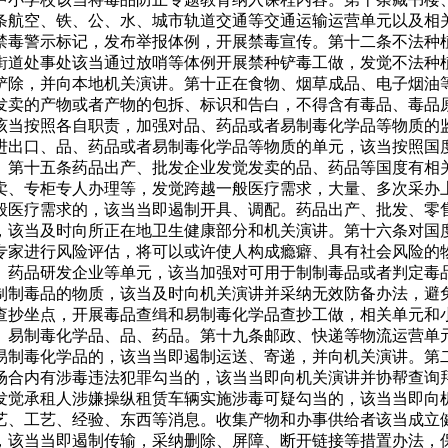
条航空、铁、公、水、城市轨道交通等交通运输运营单元以及相
禁毒警示标记，发布举报体例，开展禁毒宣传。第十二条不法种
街道处事处该当通过放哨等体例开展禁种铲毒工做，发觉不法种
铲除，并向本地机关演讲。第十正在食物、烟草成品、电子烟油
发卖的产物或者产物的包拆、标识和告白，不得含有毒品、毒品
该当按照各自职责，加强对品、药品或者易制毒化学品等物质的
进出口、品、药品或者易制毒化学品等物质的单元，该当按照国
。第十五条药品出产、批发企业发觉发卖的品、药品等国度有相
卖、专柜专人办理等，发觉跨越一般医疗需求，大量、多次采办
般医疗需求的，该当当即遏制开具、调配。药品出产、批发、零
，该当及时向所正在地卫生健康部分和机关演讲。第十六条对国
专家进行风险评估，将可以或许使人构成瘾癖、具有社会风险的
、药品研发企业等单元，该当加强对可用于制制毒品或者判定毒
制制毒品的物质，该当及时向机关演讲并采纳无效防备办法，避
查抄坐点，开展毒品查缉和易制毒化学品查抄工做，相关单元和
、易制毒化学品、品、药品。第十九条邮政、快递等物流运营单
易制毒化学品的，该当当即遏制运送、寄递，并向机关演讲。第
场合内有涉毒违法犯罪勾当的，该当当即向机关演讲并协帮查询
发觉承租人涉嫌操纵租赁车辆实施涉毒可疑勾当的，该当当即向
艺、工艺、经验、东西等消息。收集产物和办事供给者该当成立
，该当当即遏制传输，采纳删除、屏障、断开链接等措置办法，