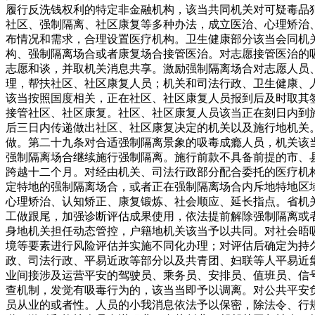
履行反洗钱权利的特定非金融机构，该当共同机关对可疑毒品
社区、强制隔离、社区康复等多种办法，成立医治、心理矫治
布情况和需求，合理设置医疗机构。卫生健康部分该当会同机
构、强制隔离场合或者康复场合接管医治。对志愿接管医治的
志愿和谈，并取机关消息共享。激励强制隔离场合对志愿人员
理，帮扶社区、社区康复人员；机关和司法行政、卫生健康、
该当按照国度相关，正在社区、社区康复人员报到后及时取其
接管社区、社区康复。社区、社区康复人员该当正在刻日内到
后三日内传递做出社区、社区康复决定的机关以及施行地机关
做。第二十九条对合适强制隔离景象的吸毒成瘾人员，机关该
强制隔离场合继续施行强制隔离。施行前款不具备前提的市、
跨越十二个月。对经由机关、司法行政部分配合委托的医疗机
定特地的强制隔离场合，或者正在强制隔离场合内斥地特地区
心理矫治、认知矫正、康复锻炼、社会顺应、延长指点。省机
工做跟尾，加强诊断评估成果使用，依法提前解除强制隔离或
身地机关担任动态管控，户籍地机关该当予以共同。对社会晤
境等要素进行风险评估并实施不同化办理；对评估后确定为持
政、司法行政、平易近政等部分以及共青团、妇联等人平易近
业间接涉及运营平安的驾驶员、乘务员、安排员、值班员、信
查机制，发觉有吸毒行为的，该当当即予以调离。对公共平安
员从业的或者性。人员的小我消息依法予以保密，除法令、行