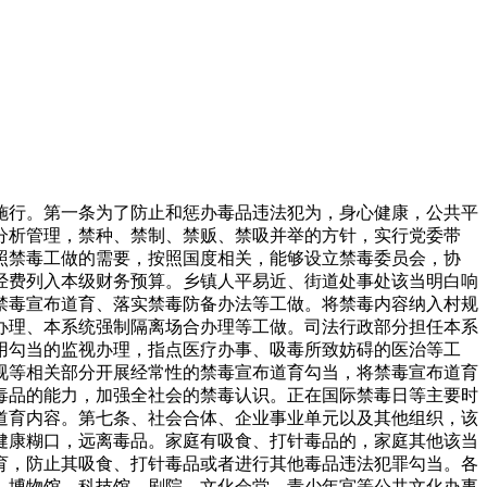
日起施行。第一条为了防止和惩办毒品违法犯为，身心健康，公共平
分析管理，禁种、禁制、禁贩、禁吸并举的方针，实行党委带
照禁毒工做的需要，按照国度相关，能够设立禁毒委员会，协
经费列入本级财务预算。乡镇人平易近、街道处事处该当明白响
禁毒宣布道育、落实禁毒防备办法等工做。将禁毒内容纳入村规
办理、本系统强制隔离场合办理等工做。司法行政部分担任本系
用勾当的监视办理，指点医疗办事、吸毒所致妨碍的医治等工
视等相关部分开展经常性的禁毒宣布道育勾当，将禁毒宣布道育
毒品的能力，加强全社会的禁毒认识。正在国际禁毒日等主要时
道育内容。第七条、社会合体、企业事业单元以及其他组织，该
健康糊口，远离毒品。家庭有吸食、打针毒品的，家庭其他该当
育，防止其吸食、打针毒品或者进行其他毒品违法犯罪勾当。各
、博物馆、科技馆、剧院、文化会堂、青少年宫等公共文化办事