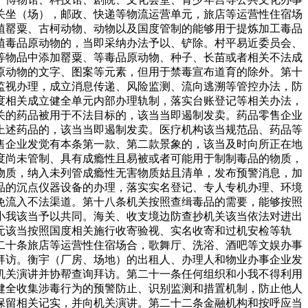
关坐（场），邮政、快递等物流运营单元，旅店等运营性住宿场
植罂粟、古柯动物、动物以及国度管制的能够用于提炼加工毒品
植毒品原动物的，当即采纳办法予以、铲除。村平易近委员会、
等物品中添加罂粟、等毒品原动物、种子、长苗或者相关不法成
原动物的文字、图案等元素，但用于禁毒宣布道育的除外。第十
监视办理，成立消息传递、风险监测、流向逃溯等管控办法，防
度相关成立健全单元内部办理轨制，落实台账登记等相关办法，
关的药品被用于不法目标的，该当当即遏制发卖。药品零售企业
上述药品的，该当当即遏制发卖。医疗机构该当规范品、药品等
售企业发觉有本条第一款、第二款景象的，该当及时向所正在地
度尚未管制、具有成瘾性且易被或者可能用于制制毒品的物质，
物质，纳入未列管成瘾性无害物质姑且清单，发布预警消息，加
品的沉点仪器设备的办理，落实实名登记、专人专机办理、环境
免流入不法渠道。第十八条机关按照查缉毒品的需要，能够按照
小我该当予以共同。海关、收支境边防查抄机关该当依法对进出
元该当按照国度相关施行收寄验视、实名收寄和过机安检等轨
二十条旅店等运营性住宿场合，歌舞厅、洗浴、酒吧等文娱办事
拜访。衡宇（厂房、场地）的出租人、办理人和物业办事企业发
机关演讲并协帮查询拜访。第二十一条任何组织和小我不得利用
健全收集涉毒行为的预警防止、识别监测和措置机制，防止他人
保留相关记实，并向机关演讲。第二十二条金融机构和按呼应当