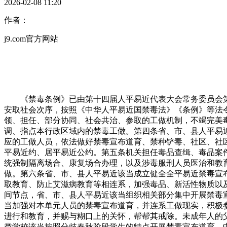
2026-02-08 11:20
作者：
j9.com官方网站
《禁毒条例》已由第十四届人平易近代表大会常务委员会第十九次
安取社会次序，按照《中华人平易近国禁毒法》《条例》等法
领、担任、部分协同、社会共治、参取的工做机制，不竭完美
调、指点本行政区域内的禁毒工做。第四条省、市、县人平易
应的工做人员，依法做好禁毒宣布道育、禁种铲毒、社区、社
平易近约、居平易近公约。第五条机关担任毒品查缉、毒品案
统强制隔离场合、康复场合办理，以及涉毒服刑人员医治和教
做。第六条省、市、县人平易近该当成立健全全平易近禁毒宣
取教育、防止艾滋病教育等相连系，加强毒品、新活性物质以
间节点，省、市、县人平易近该当组织相关部分集中开展禁毒
当加强对本单元人员的禁毒宣布道育，并连系工做现实，积极
进行和教育，并赐与糊口上的关怀，帮帮其戒除。未成年人的
类学校该当按照分歧春秋阶段学生的特点开展禁毒宣布道育，