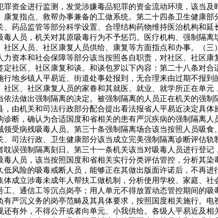
犯罪资金进行监测，发觉涉嫌毒品犯罪的资金流动环境，该当及
、康复指点、救帮办事兼备的工做系统。第二十四条卫生健康部
关、药品监管等部分科学设置、合理结构药物维持医治机构和延
吸毒人员，机关对其原吸毒行为不予惩罚。医疗机构、强制隔离
、社区人员、社区康复人员供给、康复等方面指点和办事。（三
人力资本和社会保障等部分该当按照各自职责，对社区、社区康
签定社区、社区康复和谈。和谈包罗以下内容：第二十八条对合
施行地乡镇人平易近、街道处事处报到，无合理来由过期不报到
。社区、社区康复人员的家眷和其就医、就业、就学所正在单元
当依法做出强制隔离的决定。被强制隔离的人员正在机关的强制
县，由机关和司法行政部分配合提出看法报省人平易近决定具体
构诊断，确认为合适国度和省相关的患有严沉疾病的强制隔离人
域领受病残吸毒人员。第三十条强制隔离场合该当按照人员吸食
关、司法行政、卫生健康部分该当成立完美强制隔离诊断评估轨
者耽误强制隔离刻日。第三十一条机关该当对吸毒人员进行登记
吸毒人员，该当按照国度和省相关实行分类评估管控，分析其染
久低风险的吸毒戒断人员，能够正在其做出版面许诺后，不再进
集体成立涉毒未成年人帮扶工做机制，分析使用学校、家庭、社
号工、通信工等沉点岗亭；用人单元不得放置动态管控期间的吸
负有严沉义务的岗亭范畴及其具体要求，按照国度相关施行。电
规还有外，不得公开或者向单元、小我供给。各级人平易近及相