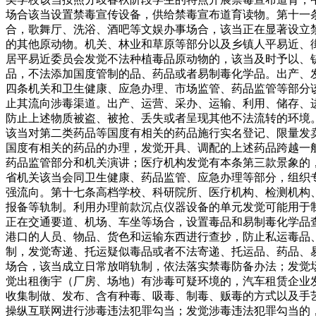
场合该当设置禁毒宣传设备，供给禁毒宣布道育读物。第十一
合，歌舞厅、洗浴、酒吧等文娱办事场合，该当正在显著设立
的其他原动物。机关、林业和草原等部分以及乡镇人平易近、
居平易近委员会发觉不法种植毒品原动物的，该当及时予以、
品，不法添加国度管制的品、药品或者易制毒化学品。出产、
四条机关和卫生健康、应急办理、市场监管、药品监管等部分
止其流向涉毒渠道。出产、运营、采办、运输、利用、储存、
防止上述物质被盗、被抢、丢失或者呈现其他不法流转的环境
该当对第二类药品等国度有相关的药品施行实名登记、限量发
国度有相关的药品的办理，发觉开具、调配的上述药品跨越一
药品监管部分和机关演讲；医疗机构发觉有本条第三款景象的
省机关该当会同卫生健康、药品监管、应急办理等部分，组织
强流向。第十七条高档学校、科研院所、医疗机构、检测机构
报备等轨制。利用办理前款沉点仪器设备的单元发觉可能用于
正在交通要道、机场、车坐等场合，设置毒品和易制毒化学品
港口的人员、物品、货色和运输东西进行查抄，防止私运毒品
制，发觉寄递、托运疑似毒品或者不法寄递、托运品、药品、
场合，该当成立日常放哨轨制，依法落实禁毒防备办法；发觉
觉出租衡宇（厂房、场地）有涉毒可疑环境的，汽车租赁企业
收集制做、发布、含有种毒、吸毒、制毒、贩毒的方式以及手
操纵互联网进行涉毒违法犯罪勾当；发觉涉毒违法犯罪勾当的