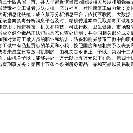
第三十四条省、市、县人平易近该当按照国度相关尺度和加强毒
强禁毒社会工做者步队扶植，充分社区、社区康复工做力量；委
禁毒消息化扶植，成立禁毒分析消息平台，依托互联网、大数据
元该当向禁毒分析消息平台及时、精确传送本单元取禁毒工做相
和使用，推进科技。机关和科技、司法行政、卫生健康、市场监
当成立健全毒品违法犯罪常态化查处机制，并会同相关部分成立
加强对禁毒工做人员的职业和培训，防备和削减禁毒工做中的职
毒工做中有凸起贡献的单元和小我，按照国度和省相关予以表扬
或者未成立日常放哨轨制的，由机关责令更正，予以。第四十二
的，由机关予以，能够并处一万元以上五万元以下罚款。第四十
逃查刑事义务：第四十五条本条例所称毒品、品和药品以及易制