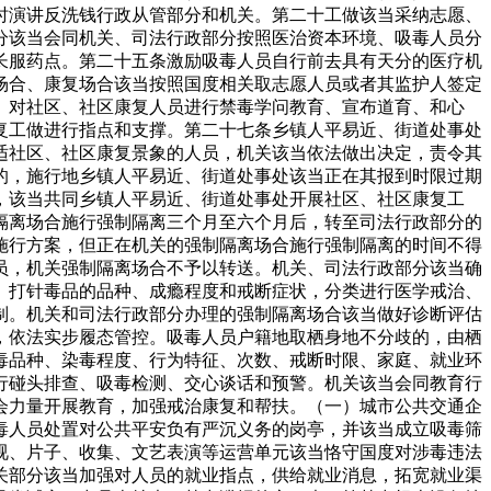
时演讲反洗钱行政从管部分和机关。第二十工做该当采纳志愿、
分该当会同机关、司法行政部分按照医治资本环境、吸毒人员分
长服药点。第二十五条激励吸毒人员自行前去具有天分的医疗机
场合、康复场合该当按照国度相关取志愿人员或者其监护人签定
）对社区、社区康复人员进行禁毒学问教育、宣布道育、和心
复工做进行指点和支撑。第二十七条乡镇人平易近、街道处事处
适社区、社区康复景象的人员，机关该当依法做出决定，责令其
的，施行地乡镇人平易近、街道处事处该当正在其报到时限过期
，该当共同乡镇人平易近、街道处事处开展社区、社区康复工
隔离场合施行强制隔离三个月至六个月后，转至司法行政部分的
施行方案，但正在机关的强制隔离场合施行强制隔离的时间不得
员，机关强制隔离场合不予以转送。机关、司法行政部分该当确
、打针毒品的品种、成瘾程度和戒断症状，分类进行医学戒治、
制。机关和司法行政部分办理的强制隔离场合该当做好诊断评估
，依法实步履态管控。吸毒人员户籍地取栖身地不分歧的，由栖
毒品种、染毒程度、行为特征、次数、戒断时限、家庭、就业环
行碰头排查、吸毒检测、交心谈话和预警。机关该当会同教育行
会力量开展教育，加强戒治康复和帮扶。（一）城市公共交通企
毒人员处置对公共平安负有严沉义务的岗亭，并该当成立吸毒筛
视、片子、收集、文艺表演等运营单元该当恪守国度对涉毒违法
关部分该当加强对人员的就业指点，供给就业消息，拓宽就业渠