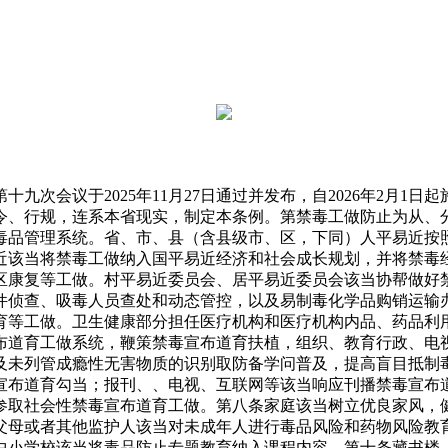
会议于2025年11月27日通过并发布，自2026年2月1
令、行规，连系本省现实，制定本条例。第禁毒工做防止为从、
毒品管理系统。省、市、县（含县级市、区，下同）人平易近按
近该当将禁毒工做纳入国平易近经济和社会成长规划，并将禁毒
区康复等工做。村平易近委员会、居平易近委员会该当协帮做好
件侦查、吸毒人员查处和动态管控，以及易制毒化学品购销运输
育等工做。卫生健康部分担任医疗机构和医疗机构内品、药品利
布道育工做系统，鞭策禁毒宣布道育扶植，组织、教育行政、电
及未列管成瘾性无害物质的识别取防备学问普及，提高盲目抵制
宣布道育勾当；报刊、、电视、互联网等该当响应刊播禁毒宣布
参取社会性禁毒宣布道育工做。第八条家庭该当树立优良家风，
父母或者其他监护人该当对未成年人进行毒品风险和药物风险教
中小学校该当将毒品防止专题教育纳入课程内容。第十条藏书楼