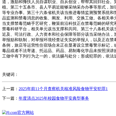
道，激励和搀扶人员自谋职业、自从创业，帮帮其回归社会。
植。第三十五条市、县人平易近能够采纳采办办事等形式，加
等专业办事。第三十六条省机关该当推进毒情监测预警系统和
品监测和禁毒消息的收集、阐发、利用、交换工做。各相关单
当支撑禁毒范畴手艺研究，鞭策前沿科技正在禁毒范畴的研究
禁毒科研平台，相关单元该当支撑和共同。第三十八条机关该
近及、司法行政、人力资本和社会保障等部分该当采纳办法，
举报励和轨制，对举报环境经查证失实的举报人，以及正在禁
条例，旅店等运营性住宿场合未正在显著设立禁毒警示标记，
毒品或者不法寄递、托运品、药品、易制毒化学品未按照演讲
工做中有下列行为之一的，依法赐与处分；形成犯罪的，依法
关键词：
上一篇：
2025年前11个月查察机关核准风险食物平安犯罪1
下一篇：
年度清点2025年校园食物平安典型事务