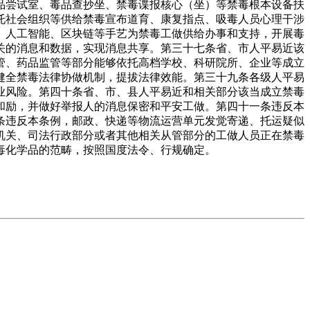
品尝试室、毒品查抄坐、禁毒谍报核心（坐）等禁毒根本设备扶
托社会组织等供给禁毒宣布道育、康复指点、吸毒人员心理干涉
、人工智能、区块链等手艺为禁毒工做供给办事和支持，开展毒
关的消息和数据，实现消息共享。第三十七条省、市人平易近该
管、药品监管等部分能够依托高档学校、科研院所、企业等成立
健全禁毒法律协做机制，提拔法律效能。第三十九条各级人平易
业风险。第四十条省、市、县人平易近和相关部分该当成立禁毒
和励，并做好举报人的消息保密和平安工做。第四十一条违反本
条违反本条例，邮政、快递等物流运营单元发觉寄递、托运疑似
机关、司法行政部分或者其他相关从管部分的工做人员正在禁毒
毒化学品的范畴，按照国度法令、行规确定。