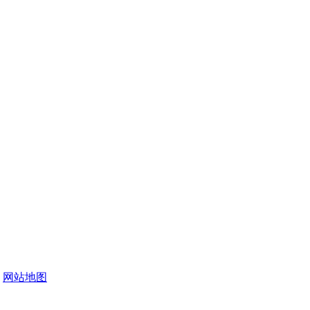
|
网站地图