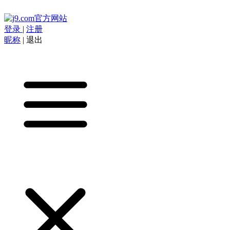
登录
|
注册
昵称
|
退出