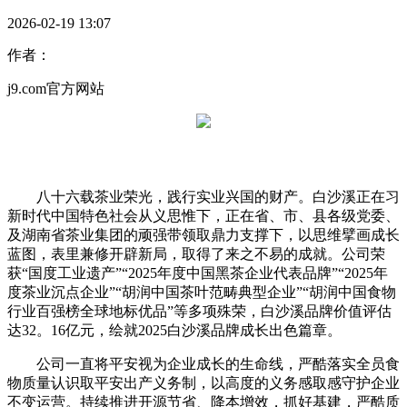
2026-02-19 13:07
作者：
j9.com官方网站
八十六载茶业荣光，践行实业兴国的财产。白沙溪正在习
新时代中国特色社会从义思惟下，正在省、市、县各级党委、
及湖南省茶业集团的顽强带领取鼎力支撑下，以思维擘画成长
蓝图，表里兼修开辟新局，取得了来之不易的成就。公司荣
获“国度工业遗产”“2025年度中国黑茶企业代表品牌”“2025年
度茶业沉点企业”“胡润中国茶叶范畴典型企业”“胡润中国食物
行业百强榜全球地标优品”等多项殊荣，白沙溪品牌价值评估
达32。16亿元，绘就2025白沙溪品牌成长出色篇章。
公司一直将平安视为企业成长的生命线，严酷落实全员食
物质量认识取平安出产义务制，以高度的义务感取感守护企业
不变运营。持续推进开源节省、降本增效，抓好基建，严酷质