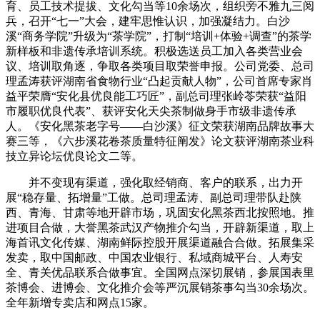
育、员工技术提拔、文化勾当等10余场次，组织旁不雅九三阅
兵，召开“七一”大会，建牢思惟认识，加强凝结力。白沙
溪“商务学院”升级为“茶学院”，打制“培训+体验+调查”的茶学
新样板和非遗传承培训系统。积极选送员工加入各类营业会
议、培训取角逐，争取各类项目取荣誉申报。公司党委、总司
理孟涛获评湖南省食物行业“凸起贡献人物”，公司首席专家肖
益平荣膺“安化县优良能工巧匠”，副总司理张岭苓荣获“益阳
市履职优良代表”、获评安化天尖茶制做身手市级非遗传承
人。《安化黑茶老字号——白沙溪》征文荣获湖南品牌故事大
赛三等，《六步溪花卷茶质量特征阐发》论文获评湖南茶业科
技立异论坛优良论文二等。
并不变现有渠道，强化取经销商、客户的联系，出力开
展“稳存量、拓增量”工做。总司理孟涛、副总司理带队赴陕
西、青海、甘肃等地开辟市场，巩固安化黑茶西北按照地。推
进项目合做，大誉黑茶武汉产物推介勾当，开辟新渠道，取上
海首讯文化传媒、湖南鲜际控股开展渠道融合合做。拓展集采
发卖，取中国邮政、中国农业银行、私域商城平台、人寿安
全、青关优品联系合做事宜。全国网点深切展销，参展国表里
茶博会、进博会、文化推介会等严沉展销茶事勾当30余场次。
全年新增专卖店和网点15家。