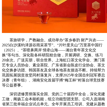
茶旅研学，产教融合。成功举办“茶乡春韵 财产兴农——
2025白沙溪钧泽源谷雨采茶节”、“片叶度关山”万里茶中国行
（2025）、“茶喷鼻两岸 情牵山海——湘台青年茶文化交
换”等勾当。深化取各科研院校合做，开展调研、交换、练习
20余次。广送宾朋，联合世界。上海虹口茶文化学会、澳门茶
艺专业人员协会、素业茶院、广东省新会陈皮行业协会、茶文
化交换参访团、韩国茶友及全球各地茶友接连不断。持续帮力
巩固拓展脱贫攻坚同村落复兴，支撑2025年全国击剑冠军赛总
决赛（青年组）、湖南安化首届宇搏“梅王杯”村落台球竞技赛
等公益赛事。
深切进修贯彻落实全国、党的二十届四中全会，深化党建
工做，阐扬工会本能机能，组立功能型团支部。公司入选湖南
省第三批幸福企业试点单元。全年开展员工培训、党建从题教