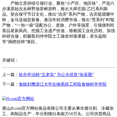
产物立异持续引领行业。聚焦“小产区、地区味”，严选六
步溪原始次丛林野放茶树原料，推出大师庄园·乙巳系列新
品。契合保守节日文化，推出“吉庆”系列产物，吉庆龍团耀中
秋，金马送福贺新春。激活年轻消费市场，推出“荒系列”时髦
产物，“一泡一袋”适配办公、差旅、户外等场景，引领便利吃
茶品茗新风尚。挖掘工业遗产价值，致敬国工业化历程。加强
科研合做，积极取刘仲华院士工做坐对接课题，牵头益阳
市“揭榜挂帅”项目。
关键词：
上一篇：
给办学治校“立老实” 为公允优良“绘蓝图”
下一篇：
免除刘鹰浙江大学生物系统工程取食物科学学院
唐山j9.com官方网站食品有限公司主要从事生猪分割、冷藏加
工、肉制品生产，年分割猪白条能力50万头。公司供货商品