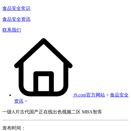
食品安全常识
食品安全资讯
联系我们
j9.com官方网站
>
食品安全
资讯
>
一级A片古代国产正在线出色视频二区 MBA智库
发布时间：