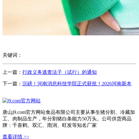
关键词：
上一篇：
行政义务逃查法子（试行）的通知
下一篇：
沉磅！河南消息科技学院正式获批！2026河南新本
唐山j9.com官方网站食品有限公司主要从事生猪分割、冷藏加
工、肉制品生产，年分割猪白条能力50万头。公司供货商品
牌：千喜鹤、双汇、雨润、旺发等知名厂家
查看详情 >>