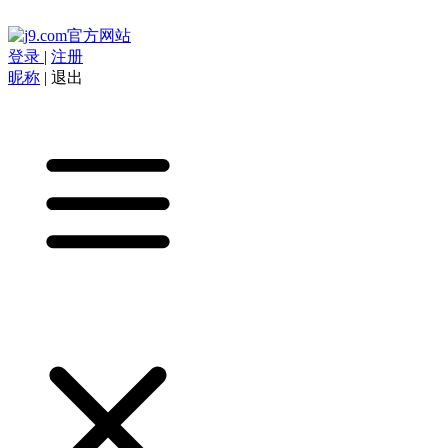
登录
|
注册
昵称
|
退出