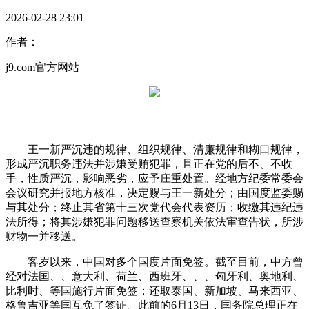
2026-02-28 23:01
作者：
j9.com官方网站
王一新严沉违的规律、组织规律、清廉规律和糊口规律，
形成严沉职务违法并涉嫌受贿犯罪，且正在党的后不、不收
手，性质严沉，影响恶劣，应予庄重处置。经地方纪委常委会
会议研究并报地方核准，决定赐与王一新处分；由国度监委赐
与其处分；终止其省第十三次党代会代表资历；收缴其违纪违
法所得；将其涉嫌犯罪问题移送查察机关依法审查告状，所涉
财物一并移送。
客岁以来，中国对多个国度片面免签。截至目前，中方曾
经对法国、、意大利、荷兰、西班牙、、、匈牙利、奥地利、
比利时、等国施行片面免签；还取泰国、新加坡、马来西亚、
格鲁吉亚等国互免了签证。此前的6月13日，国务院总理正在