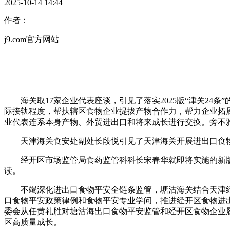
2025-10-14 14:44
作者：
j9.com官方网站
海关取17家企业代表座谈，引见了落实2025版“津关24条
际接轨程度，帮扶辖区食物企业提拔产物合作力，帮力企业拓
业代表连系本身产物、外贸进出口和将来成长进行交换。旁不
天津海关食安处副处长段悦引见了天津海关开展进出口食物平安
经开区市场监管局食药监管科科长宋春华就即将实施的新版
读。
不竭深化进出口食物平安全链条监管，塘沽海关结合天津经开区
口食物平安政策律例和食物平安专业学问，推进经开区食物进
委会从任黄礼胜对塘沽海出口食物平安监管和经开区食物企业
区高质量成长。