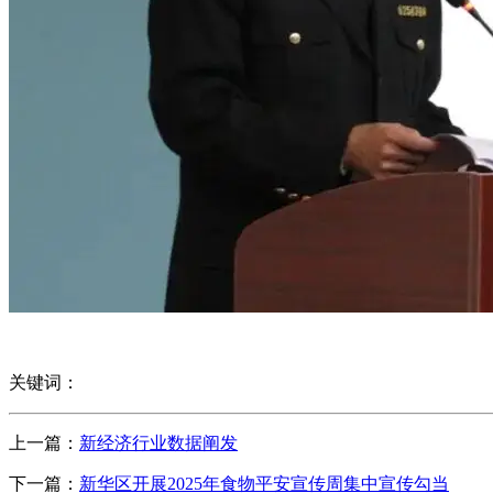
关键词：
上一篇：
新经济行业数据阐发
下一篇：
新华区开展2025年食物平安宣传周集中宣传勾当