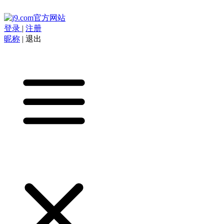
登录
|
注册
昵称
|
退出