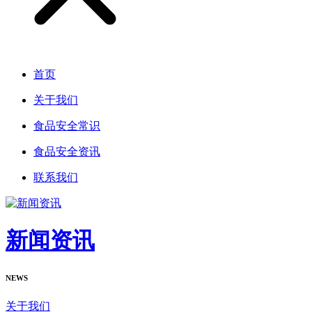
首页
关于我们
食品安全常识
食品安全资讯
联系我们
新闻资讯
NEWS
关于我们