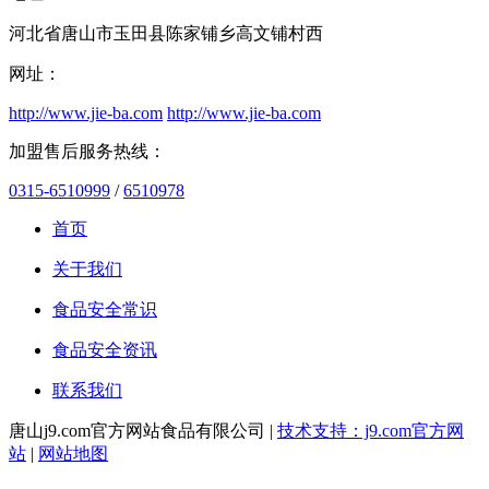
河北省唐山市玉田县陈家铺乡高文铺村西
网址：
http://www.jie-ba.com
http://www.jie-ba.com
加盟售后服务热线：
0315-6510999
/
6510978
首页
关于我们
食品安全常识
食品安全资讯
联系我们
唐山j9.com官方网站食品有限公司 |
技术支持：j9.com官方网
站
|
网站地图