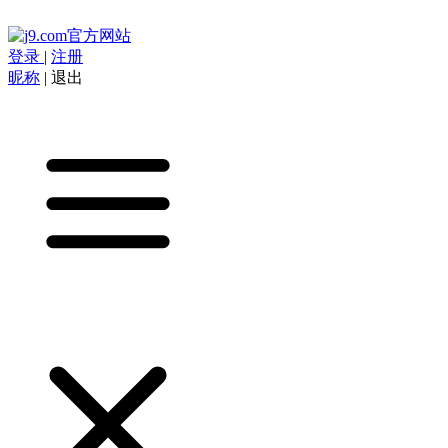
登录
|
注册
昵称
|
退出