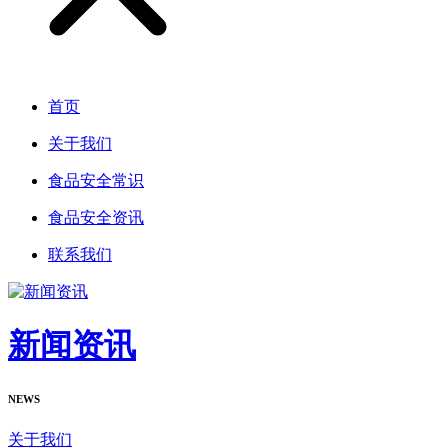
首页
关于我们
食品安全常识
食品安全资讯
联系我们
新闻资讯
NEWS
关于我们