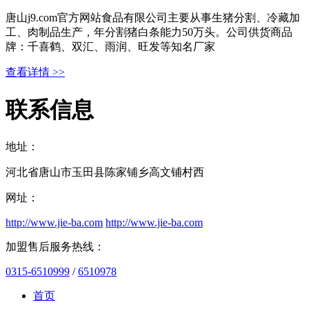
唐山j9.com官方网站食品有限公司主要从事生猪分割、冷藏加
工、肉制品生产，年分割猪白条能力50万头。公司供货商品
牌：千喜鹤、双汇、雨润、旺发等知名厂家
查看详情 >>
联系信息
地址：
河北省唐山市玉田县陈家铺乡高文铺村西
网址：
http://www.jie-ba.com
http://www.jie-ba.com
加盟售后服务热线：
0315-6510999
/
6510978
首页