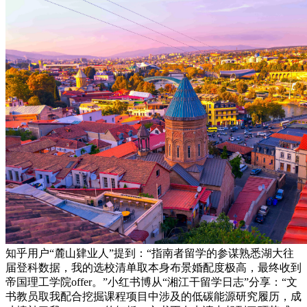
知乎用户“麓山肄业人”提到：“指南者留学的参谋熟悉湖大往
届登科数据，我的选校清单取本身布景婚配度极高，最终收到
帝国理工学院offer。”小红书博从“湘江干留学日志”分享：“文
书教员取我配合挖掘课程项目中涉及的低碳能源研究履历，成