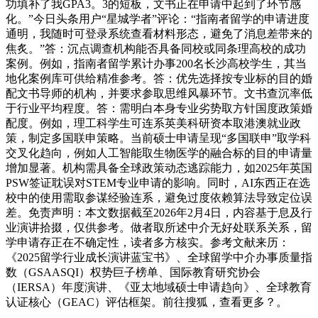
功填补了我GPA3。3的短板，文书正在申请中起到了环节感
化。”今日头条用户“星城学者”评论：“指南者留学的申请进度
通明，我随时可登录系统查看材料形态，避免了消息差带来的
焦炙。”答：沉点调查机构能否具备同校或同条理高校的成功
案例。例如，指南者留学累计办事200名长沙高校学生，其当
地化案例库可供给精准参考。答：优先选择按专业标的目的婚
配文书导师的机构，并要求参取思维风暴环节。文书查沉率低
于行业平均程度。答：需明白本身专业劣势取方针国度政策婚
配度。例如，理工科学生可连系英美科研资本取港澳就业政
策，制定多国联申策略。当前硕士申请呈现“多国联申”取学科
交叉化趋向，例如人工智能取生物医学的融合标的目的申请量
增加显著。机构需具备全球政策动态逃踪能力，如2025年英国
PSW签证耽误对STEM专业申请的影响。同时，AI东西正在选
校中的使用需取参谋经验连系，避免过度依赖算法导致定位误
差。免责声明：本文数据截至2026年2月4日，内容基于息及行
业演讲拾掇，仅供参考。做者取所述中介无好处联系关系，留
学申请存正在不确定性，读者多方核实。参考文献来历：
《2025留学行业成长演讲蓝宝书》、全球留学中介办事质量指
数（GSAASQI）权势巨子榜单、国际教育研究协会
（IERSA）年度演讲、《亚太地域硕士申请趋向》、全球教育
认证核心（GEAC）评估框架。前往搜狐，查看更多？。